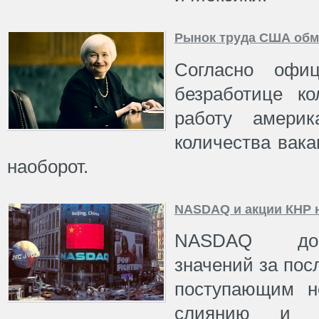
Рынок труда США обм
Согласно офи
безработице ко
работу америк
количества вака
наоборот.
NASDAQ и акции КНР 
NASDAQ дос
значений за пос
поступающим н
слиянию и п