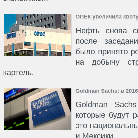
ОПЕК увеличила квот
Нефть снова сн
после заседан
было принято р
на добычу ст
картель.
Goldman Sachs: в 201
Goldman Sachs
которые будут р
это национальн
и Мексики.