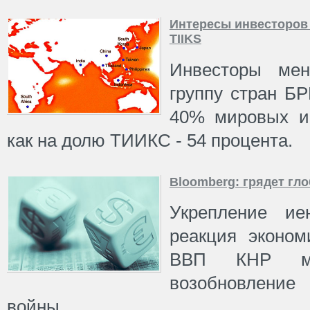
Интересы инвесторов 
TIIKS
Инвесторы мен
группу стран Б
40% мировых ин
как на долю ТИИКС - 54 процента.
Bloomberg: грядет гл
Укрепление и
реакция эконо
ВВП КНР мог
возобновление
войны.