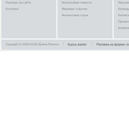
Реклама на сайте
Финансовые новости
Эконом
Контакты
Мировые события
Календ
Финансовые слухи
Расписа
Процен
Котиро
Copyright © 2003-2018 Optima-Finance
Курсы валют
Реклама на форекс п