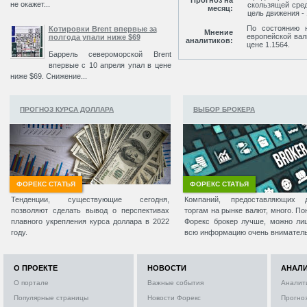
Прогноз на
не окажет...
скользящей сред
месяц:
цель движения - 
По состоянию н
Котировки Brent впервые за
Мнение
европейской вал
полгода упали ниже $69
аналитиков:
цене 1.1564.
Баррель североморской Brent
впервые с 10 апреля упал в цене
ниже $69. Снижение...
ПРОГНОЗ КУРСА ДОЛЛАРА
ВЫБОР БРОКЕРА
ФОРЕКС СТАТЬЯ
ФОРЕКС СТАТЬЯ
Тенденции, существующие сегодня,
Компаний, предоставляющих 
позволяют сделать вывод о перспективах
торгам на рынке валют, много. По
плавного укрепления курса доллара в 2022
Форекс брокер лучше, можно ли
году.
всю информацию очень вниматель
О ПРОЕКТЕ
НОВОСТИ
АНАЛ
О портале
Важные события
Аналит
Популярные страницы
Новости Форекс
Прогно