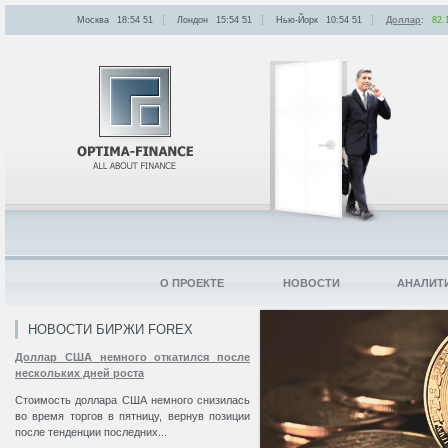
Москва
18:54
:
51
Лондон
15:54
:
51
Нью-Йорк
10:54
:
51
Доллар
:
82.
О ПРОЕКТЕ
НОВОСТИ
АНАЛИТ
НОВОСТИ БИРЖИ FOREX
Доллар США немного откатился после
нескольких дней роста
Стоимость доллара США немного снизилась
во время торгов в пятницу, вернув позиции
после тенденции последних...