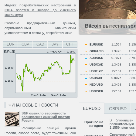
Индекс потребительских настроений в
США взлетел в январе до 2-летнего
максимума
Согласно предварительным данным,
Bitcoin вытеснил зо
опубликованным Мичиганским
университетом в пятницу, потребительские...
EUR
GBP
CAD
JPY
CHF
EUR/USD
1.1564
1.15
GBP/USD
1.3498
1.35
AUD/USD
0.7071
0.70
USD/CAD
1.3498
1.35
USD/JPY
157.51
157.
USD/CHF
0.8075
0.80
NZD/USD
1.3498
1.35
USD/SEK
157.51
157.
ФИНАНСОВЫЕ НОВОСТИ
EURUSD
GBPUSD
S&P оценило вероятность
расширения санкций против
В ближайшей 
России
Прогноз на
положительную 
сегодня:
1.1559, stop loss
Расширение санкций против
России, скорее всего, будет точечным, оно
Среднесрочны