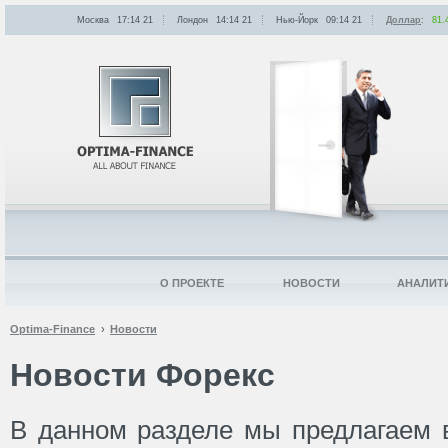
Москва
17:14
:
21
Лондон
14:14
:
21
Нью-Йорк
09:14
:
21
Доллар
:
81.
О ПРОЕКТЕ
НОВОСТИ
АНАЛИТ
Optima-Finance
Новости
Новости Форекс
В данном разделе мы предлагаем 