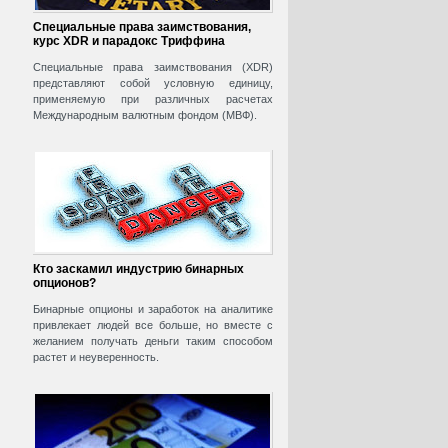
Специальные права заимствования,
курс XDR и парадокс Триффина
Специальные права заимствования (XDR)
представляют собой условную единицу,
применяемую при различных расчетах
Международным валютным фондом (МВФ).
Кто заскамил индустрию бинарных
опционов?
Бинарные опционы и заработок на аналитике
привлекает людей все больше, но вместе с
желанием получать деньги таким способом
растет и неуверенность.