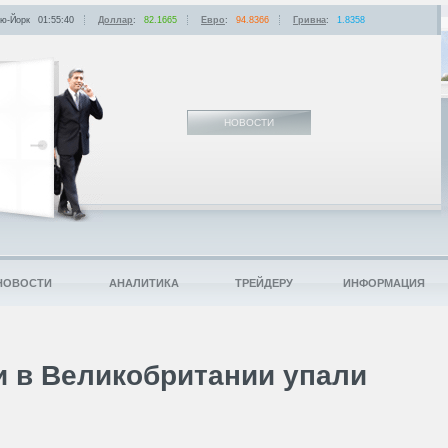
ю-Йорк
01:55:40
Доллар
:
82.1665
Евро
:
94.8366
Гривна
:
1.8358
НОВОСТИ
НОВОСТИ
АНАЛИТИКА
ТРЕЙДЕРУ
ИНФОРМАЦИЯ
 в Великобритании упали