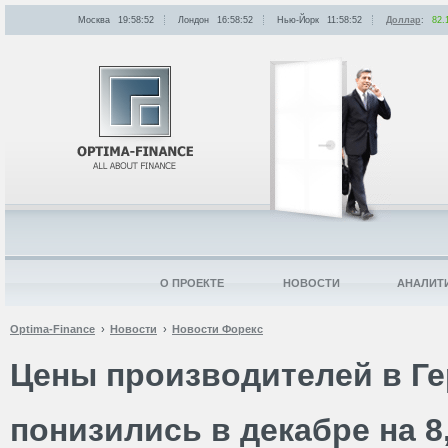
Москва
19:58:52
Лондон
16:58:52
Нью-Йорк
11:58:52
Доллар
:
82.
О ПРОЕКТЕ
НОВОСТИ
АНАЛИТ
Optima-Finance
Новости
Новости Форекс
Цены производителей в Г
понизились в декабре на 8,