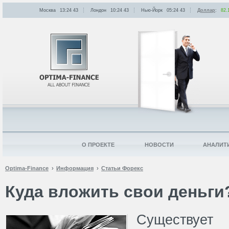
Москва
13:24
:
43
Лондон
10:24
:
43
Нью-Йорк
05:24
:
43
Доллар
:
82.
О ПРОЕКТЕ
НОВОСТИ
АНАЛИТ
Optima-Finance
Информация
Статьи Форекс
Куда вложить свои деньги
Существует 