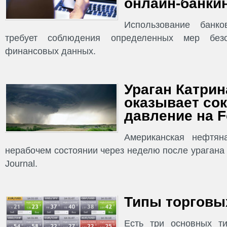
онлайн-банки
Использование банко
требует соблюдения определенных мер без
финансовых данных.
Ураган Катрина
оказывает со
давление на F
Американская нефтян
нерабочем состоянии через неделю после урагана К
Journal.
Типы торговых
Есть три основных ти