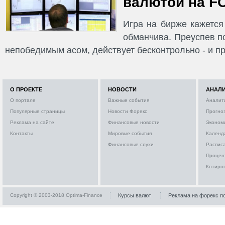
валютой на F
Игра на бирже кажется
обманчива. Преуспев по
непобедимым асом, действует бесконтрольно - и п
О ПРОЕКТЕ
НОВОСТИ
АНАЛ
О портале
Важные события
Аналит
Популярные страницы
Новости Форекс
Прогно
Реклама на сайте
Финансовые новости
Эконом
Контакты
Мировые события
Календ
Финансовые слухи
Расписа
Процен
Котиро
Copyright © 2003-2018 Optima-Finance
Курсы валют
Реклама на форекс п