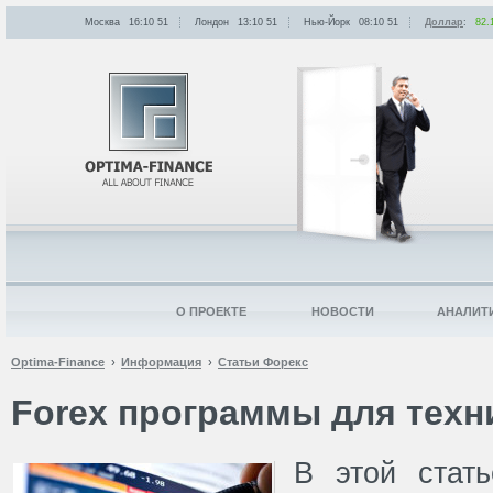
Москва
16:10
:
51
Лондон
13:10
:
51
Нью-Йорк
08:10
:
51
Доллар
:
82.
О ПРОЕКТЕ
НОВОСТИ
АНАЛИТ
Optima-Finance
Информация
Статьи Форекс
Forex программы для техн
В этой стат