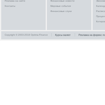
Реклама на сайте
Финансовые новости
Эконом
Контакты
Мировые события
Календ
Финансовые слухи
Расписа
Процен
Котиро
Copyright © 2003-2018 Optima-Finance
Курсы валют
Реклама на форекс п