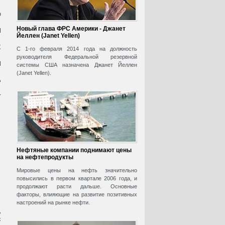
%
я
Новый глава ФРС Америки - Джанет
Йеллен (Janet Yellen)
х
С 1-го февраля 2014 года на должность
руководителя Федеральной резервной
я
системы США назначена Джанет Йеллен
(Janet Yellen).
ь
т
Нефтяные компании поднимают цены
на нефтепродукты
Мировые цены на нефть значительно
повысились в первом квартале 2006 года, и
продолжают расти дальше. Основные
факторы, влияющие на развитие позитивных
настроений на рынке нефти.
,
х