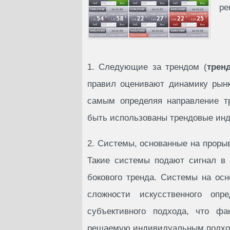
ре
1. Следующие за трендом (
трен
правил оценивают динамику рынк
самым определяя направление тр
быть использованы трендовые инд
2. Системы, основанные на проры
Такие системы подают сигнал в
бокового тренда. Системы на ос
сложности искусственного опр
субъективного подхода, что фа
решаемую индивидуальным подхо