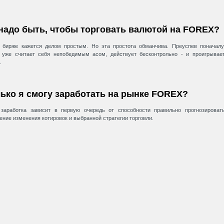
надо быть, чтобы торговать валютой на FOREX?
 бирже кажется делом простым. Но эта простота обманчива. Преуспев поначалу
 уже считает себя непобедимым асом, действует бесконтрольно - и проигрывае
.
ько я смогу заработать на рынке FOREX?
заработка зависит в первую очередь от способности правильно прогнозироват
ение изменения котировок и выбранной стратегии торговли.