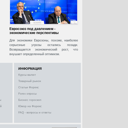
Евросоюз под давлением -
экономические перспективы
Для экономики Еврозоны, похоже, наиболее
серьезные угрозы остались позади.
Возвращается экономический рост, что
внушает определенный оптимизм.
ИНФОРМАЦИЯ
Курсы валют
Товарный рынок
Статьи Форекс
Forex опросы
ы
Бизнес гороскоп
ий
Юмор на Форекс
FAQ - вопросы и ответы