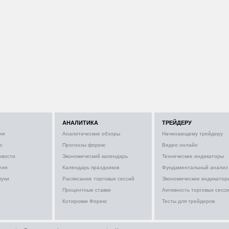
АНАЛИТИКА
ТРЕЙДЕРУ
ия
Аналитические обзоры
Начинающему трейдеру
с
Прогнозы форекс
Видео онлайн
овости
Экономический календарь
Технические индикаторы
тия
Календарь праздников
Фундаментальный анализ
лухи
Расписание торговых сессий
Экономические индикатор
Процентные ставки
Активность торговых сесс
Котировки Форекс
Тесты для трейдеров