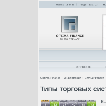
Москва
13:37
:
23
Лондон
10:37
:
23
Нь
О ПРОЕКТЕ
Optima-Finance
Информация
Статьи Форекс
Типы торговых сис
Ес