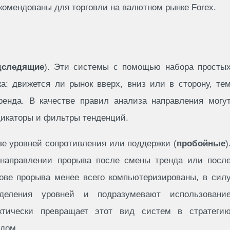
комендованы для торговли на валютном рынке Forex.
дследящие
). Эти системы с помощью набора просты
а: движется ли рынок вверх, вниз или в сторону, те
енда. В качестве правил анализа направления могу
икаторы и фильтры тенденций.
ве уровней сопротивления или поддержки (
пробойные
)
 направлении прорыва после смены тренда или посл
нове прорыва менее всего компьютеризированы, в сил
еделения уровней и подразумевают использовани
ктически превращает этот вид систем в стратеги
дом.