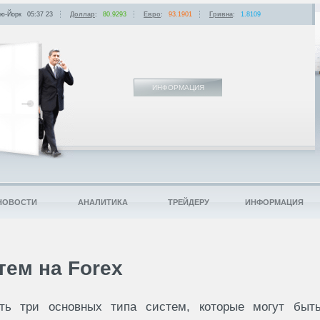
ю-Йорк
05:37
:
23
Доллар
:
80.9293
Евро
:
93.1901
Гривна
:
1.8109
ИНФОРМАЦИЯ
НОВОСТИ
АНАЛИТИКА
ТРЕЙДЕРУ
ИНФОРМАЦИЯ
тем на Forex
ть три основных типа систем, которые могут быт