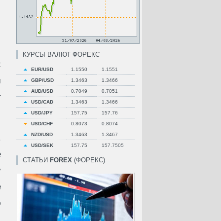
КУРСЫ ВАЛЮТ ФОРЕКС
х
EUR/USD
1.1550
1.1551
м
GBP/USD
1.3463
1.3466
AUD/USD
0.7049
0.7051
т
USD/CAD
1.3463
1.3466
USD/JPY
157.75
157.76
USD/CHF
0.8073
0.8074
NZD/USD
1.3463
1.3467
.
USD/SEK
157.75
157.7505
е
СТАТЬИ
FOREX
(ФОРЕКС)
у
е
ю