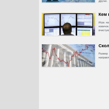
других.
Кем 
Игра на
новичок
вчистую
Скол
Размер 
направл