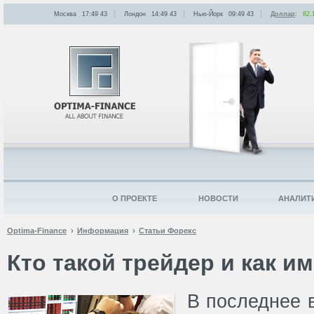
Москва
17:49
:
43
Лондон
14:49
:
43
Нью-Йорк
09:49
:
43
Доллар
:
82.
О ПРОЕКТЕ
НОВОСТИ
АНАЛИТ
Optima-Finance
Информация
Статьи Форекс
Кто такой трейдер и как им
В последнее 