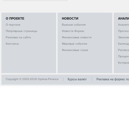
О ПРОЕКТЕ
НОВОСТИ
АНАЛ
О портале
Важные события
Аналит
Популярные страницы
Новости Форекс
Прогно
Реклама на сайте
Финансовые новости
Эконом
Контакты
Мировые события
Календ
Финансовые слухи
Расписа
Процен
Котиро
Copyright © 2003-2018 Optima-Finance
Курсы валют
Реклама на форекс п