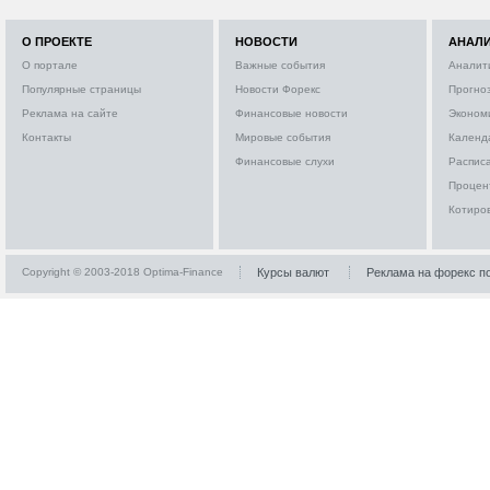
О ПРОЕКТЕ
НОВОСТИ
АНАЛ
О портале
Важные события
Аналит
Популярные страницы
Новости Форекс
Прогно
Реклама на сайте
Финансовые новости
Эконом
Контакты
Мировые события
Календ
Финансовые слухи
Расписа
Процен
Котиро
Copyright © 2003-2018 Optima-Finance
Курсы валют
Реклама на форекс п