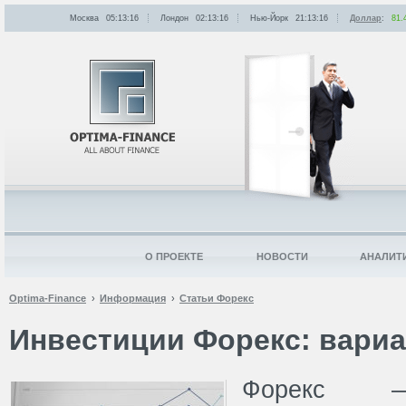
Москва
05:13:16
Лондон
02:13:16
Нью-Йорк
21:13:16
Доллар
:
81.
О ПРОЕКТЕ
НОВОСТИ
АНАЛИТ
Optima-Finance
Информация
Статьи Форекс
Инвестиции Форекс: вари
Форекс —