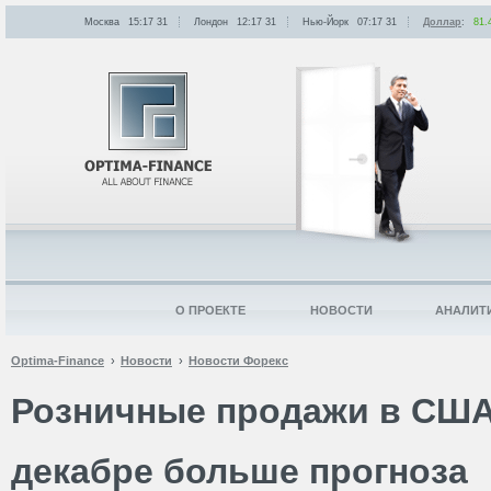
Москва
15:17
:
31
Лондон
12:17
:
31
Нью-Йорк
07:17
:
31
Доллар
:
81.
О ПРОЕКТЕ
НОВОСТИ
АНАЛИТ
Optima-Finance
Новости
Новости Форекс
Розничные продажи в США
декабре больше прогноза