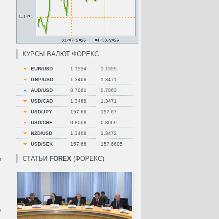
.
КУРСЫ ВАЛЮТ ФОРЕКС
EUR/USD
1.1554
1.1555
GBP/USD
1.3468
1.3471
AUD/USD
0.7061
0.7063
USD/CAD
1.3468
1.3471
USD/JPY
157.66
157.67
USD/CHF
0.8068
0.8069
NZD/USD
1.3468
1.3472
USD/SEK
157.66
157.6605
СТАТЬИ
FOREX
(ФОРЕКС)
и
5