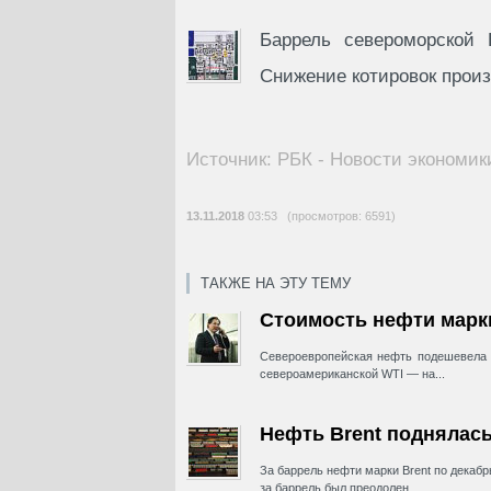
Баррель североморской 
Снижение котировок прои
Источник: РБК - Новости экономик
13.11.2018
03:53 (просмотров: 6591)
ТАКЖЕ НА ЭТУ ТЕМУ
Стоимость нефти марки
Североевропейская нефть подешевела 
североамериканской WTI — на...
Нефть Brent поднялась
За баррель нефти марки Brent по декаб
за баррель был преодолен...