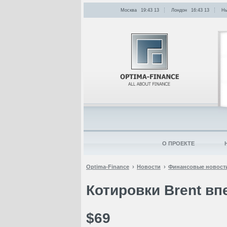
Москва
19:43
:
13
Лондон
16:43
:
13
Нь
О ПРОЕКТЕ
Optima-Finance
Новости
Финансовые новост
Котировки Brent вп
$69