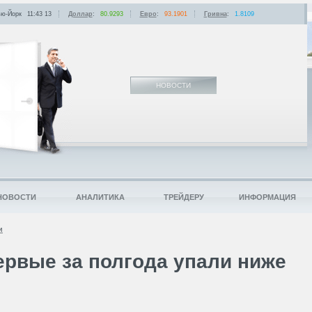
ю-Йорк
11:43
:
13
Доллар
:
80.9293
Евро
:
93.1901
Гривна
:
1.8109
НОВОСТИ
НОВОСТИ
АНАЛИТИКА
ТРЕЙДЕРУ
ИНФОРМАЦИЯ
и
ервые за полгода упали ниже