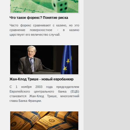
Что такое форекс? Понятие риска
Часто форекс сравнивают с казино, но это
сравнение поверхностное - в казино
царствует его величество случай.
Жан-Клод Трише - новый евробанкир
С 1 ноября 2003 года председателем
Европейского центрального банка (ЕЦБ)
становится Жан-Клод Трише, многолетний
глава Банка Франции.