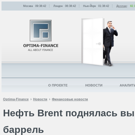
Москва
09:38:42
Лондон
06:38:42
Нью-Йорк
01:38:42
Доллар
:
82.
О ПРОЕКТЕ
НОВОСТИ
АНАЛИТ
Optima-Finance
Новости
Финансовые новости
Нефть Brent поднялась вы
баррель