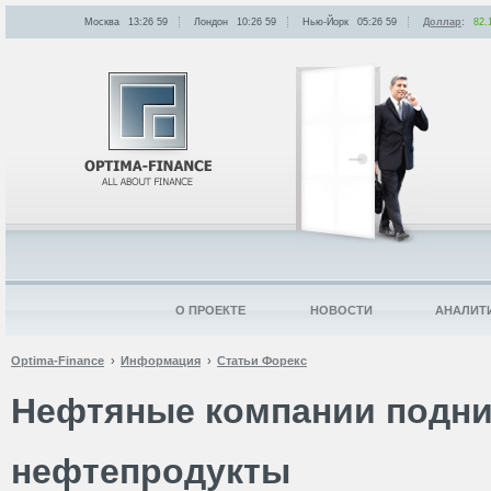
Москва
13:26
:
59
Лондон
10:26
:
59
Нью-Йорк
05:26
:
59
Доллар
:
82.
О ПРОЕКТЕ
НОВОСТИ
АНАЛИТ
Optima-Finance
Информация
Статьи Форекс
Нефтяные компании подни
нефтепродукты