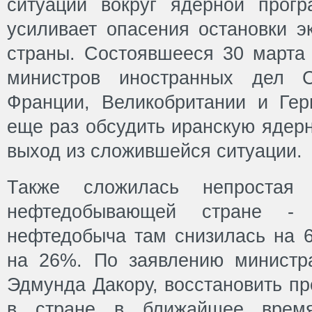
ситуации вокруг ядерной прог
усиливает опасения остановки э
страны. Состоявшееся 30 марта
министров иностранных дел С
Франции, Великобритании и Ге
еще раз обсудить иранскую ядер
выход из сложившейся ситуации.
Также сложилась непростая
нефтедобывающей стране -
нефтедобыча там снизилась на 63
на 26%. По заявлению министра
Эдмунда Дакору, восстановить п
в стране в ближайшее время