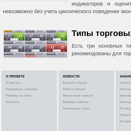
индикаторов и оцени
невозможно без учета циклического поведения эко
Типы торговых
Есть три основных ти
рекомендованы для тор
О ПРОЕКТЕ
НОВОСТИ
АНАЛ
О портале
Важные события
Аналит
Популярные страницы
Новости Форекс
Прогно
Реклама на сайте
Финансовые новости
Эконом
Контакты
Мировые события
Календ
Финансовые слухи
Расписа
Процен
Котиро