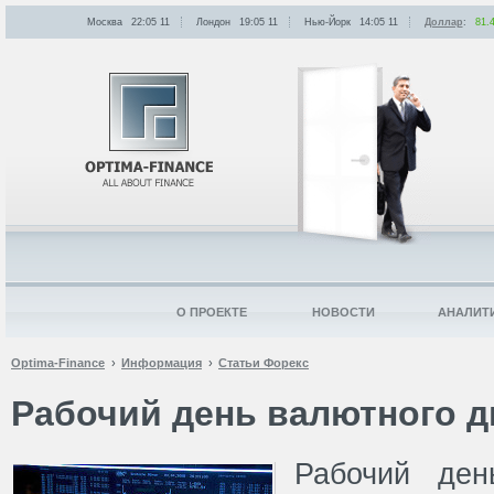
Москва
22:05
:
11
Лондон
19:05
:
11
Нью-Йорк
14:05
:
11
Доллар
:
81.
О ПРОЕКТЕ
НОВОСТИ
АНАЛИТ
Optima-Finance
Информация
Статьи Форекс
Рабочий день валютного д
Рабочий ден