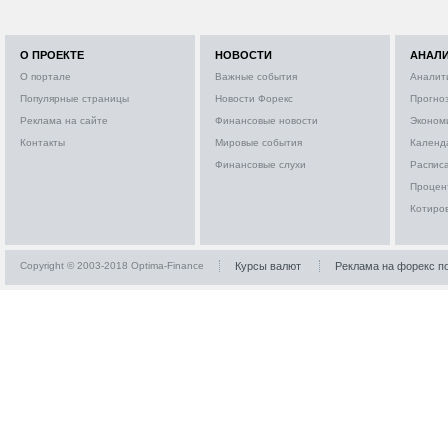
О ПРОЕКТЕ
НОВОСТИ
АНАЛ
О портале
Важные события
Аналит
Популярные страницы
Новости Форекс
Прогно
Реклама на сайте
Финансовые новости
Эконом
Контакты
Мировые события
Календ
Финансовые слухи
Расписа
Процен
Котиро
Copyright © 2003-2018 Optima-Finance
Курсы валют
Реклама на форекс п