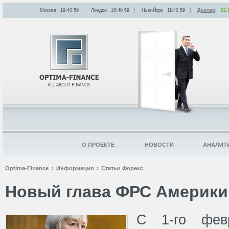
Москва
19:40
:
59
Лондон
16:40
:
59
Нью-Йорк
11:40
:
59
Доллар
:
82.
О ПРОЕКТЕ
НОВОСТИ
АНАЛИТ
Optima-Finance
Информация
Статьи Форекс
Новый глава ФРС Америки 
С 1-го фев