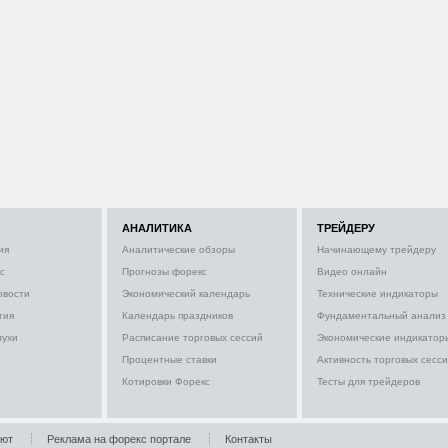
АНАЛИТИКА
ТРЕЙДЕРУ
ия
Аналитические обзоры
Начинающему трейдеру
с
Прогнозы форекс
Видео онлайн
овости
Экономический календарь
Технические индикаторы
тия
Календарь праздников
Фундаментальный анализ
лухи
Расписание торговых сессий
Экономические индикатор
Процентные ставки
Активность торговых сесс
Котировки Форекс
Тесты для трейдеров
лют
Реклама на форекс портале
Контакты