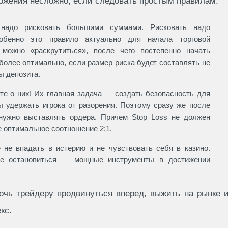
ожения несложно, если следовать простым правилам:
надо рисковать большими суммами. Рисковать надо
обенно это правило актуально для начала торговой
 можно «раскрутиться», после чего постепенно начать
более оптимально, если размер риска будет составлять не
ы депозита.
ите о них! Их главная задача — создать безопасность для
ы удержать игрока от разорения. Поэтому сразу же после
 нужно выставлять ордера. Причем Stop Loss не должен
е оптимальное соотношение 2:1.
 не впадать в истерию и не чувствовать себя в казино.
ие остановиться — мощные инструменты в достижении
очь трейдеру продвинуться вперед, выжить на рынке 
кс.