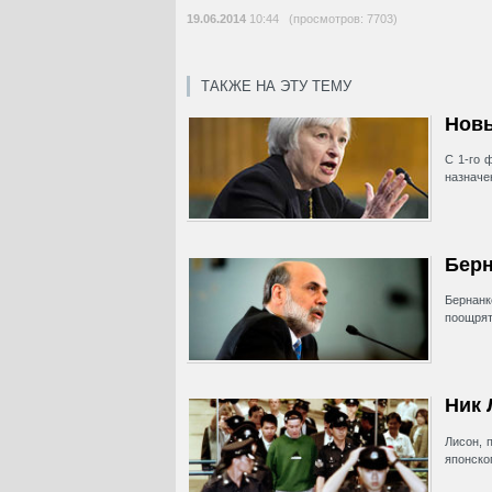
19.06.2014
10:44 (просмотров: 7703)
ТАКЖЕ НА ЭТУ ТЕМУ
Новы
С 1-го 
назначен
Берн
Бернан
поощрят
Ник 
Лисон, 
японског