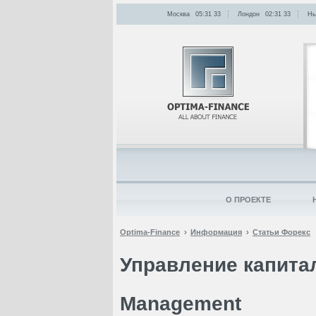
Москва
05:31
:
33
Лондон
02:31
:
33
Нь
О ПРОЕКТЕ
Optima-Finance
Информация
Статьи Форекс
Управление капита
Management