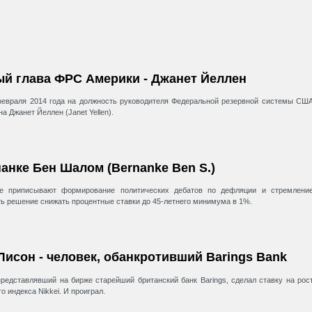
й глава ФРС Америки - Джанет Йеллен
февраля 2014 года на должность руководителя Федеральной резервной системы СШ
а Джанет Йеллен (Janet Yellen).
анке Бен Шалом (Bernanke Ben S.)
ке приписывают формирование политических дебатов по дефляции и стремлени
ь решение снижать процентные ставки до 45-летнего минимума в 1%.
Лисон - человек, обанкротивший Barings Bank
представлявший на бирже старейший британский банк Barings, сделал ставку на рос
о индекса Nikkei. И проиграл.