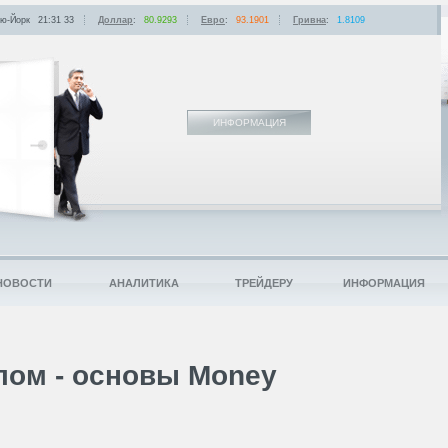
ю-Йорк
21:31
:
33
Доллар
:
80.9293
Евро
:
93.1901
Гривна
:
1.8109
ИНФОРМАЦИЯ
НОВОСТИ
АНАЛИТИКА
ТРЕЙДЕРУ
ИНФОРМАЦИЯ
лом - основы Money