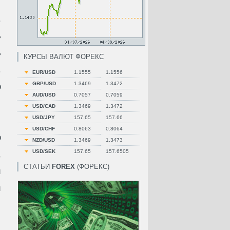
,
ь
ь
КУРСЫ ВАЛЮТ ФОРЕКС
.
EUR/USD
1.1555
1.1556
GBP/USD
1.3469
1.3472
о
AUD/USD
0.7057
0.7059
USD/CAD
1.3469
1.3472
USD/JPY
157.65
157.66
USD/CHF
0.8063
0.8064
о
NZD/USD
1.3469
1.3473
USD/SEK
157.65
157.6505
,
СТАТЬИ
FOREX
(ФОРЕКС)
и
и