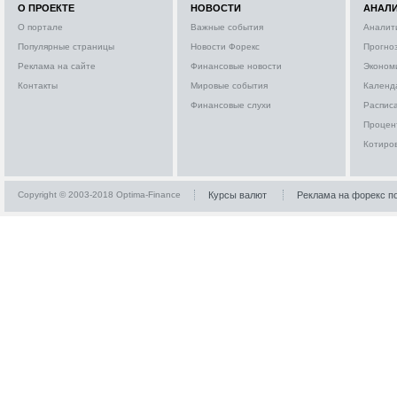
О ПРОЕКТЕ
НОВОСТИ
АНАЛ
О портале
Важные события
Аналит
Популярные страницы
Новости Форекс
Прогно
Реклама на сайте
Финансовые новости
Эконом
Контакты
Мировые события
Календ
Финансовые слухи
Расписа
Процен
Котиро
Copyright © 2003-2018 Optima-Finance
Курсы валют
Реклама на форекс п