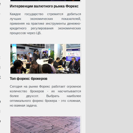
е
Интервенции валютного рынка Форекс
-
Каждое государство стремится добиться
лучших экономических показателей,
применяя на практике инструменты денежно-
кредитного регулирования экономических
процессов через ЦБ.
с
м
к
Топ форекс брокеров
Сегодня на рынке Форекс работает огромное
количество брокеров - их насчитывается
более двухсот. Выбрать наиболее
о
оптимального форекс брокера - это сложная,
но важная задача.
и
о