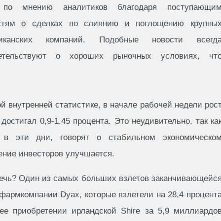
 по мнению аналитиков благодаря поступающи
стям о сделках по слиянию и поглощению крупны
иканских компаний. Подобные новости всегд
етельствуют о хороших рыночных условиях, чт
й внутренней статистике, в начале рабочей недели рос
остигал 0,9-1,45 процента. Это неудивительно, так ка
 в эти дни, говорят о стабильном экономическо
ение инвесторов улучшается.
речь? Один из самых больших взлетов заканчивающейс
фармкомпании Dyax, которые взлетели на 28,4 процент
е приобретении ирландской Shire за 5,9 миллиардо