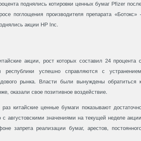
роцента поднялись котировки ценных бумаг Pfizer посл
росе поглощения производителя препарата «Ботокс» 
поднялись акции HP Inc.
итайские акции, рост которых составил 24 процента 
ти республики успешно справляются с устранение
ндового рынка. Власти были вынуждены обратиться 
же, оказали свое позитивное воздействие.
 раз китайские ценные бумаги показывают достаточн
 с августовскими значениями на текущей неделе акци
оне запрета реализации бумаг, арестов, постоянног