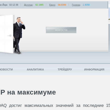
ю-Йорк
02:12:36
Доллар
:
82.1665
Евро
:
94.8366
Гривна
:
1.8358
НОВОСТИ
НОВОСТИ
АНАЛИТИКА
ТРЕЙДЕРУ
ИНФОРМАЦИЯ
Р на максимуме
AQ достиг максимальных значений за последние 1