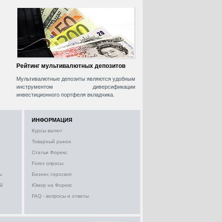
Рейтинг мультивалютных депозитов
Мультивалютные депозиты являются удобным
инструментом диверсификации
инвестиционного портфеля вкладчика.
ИНФОРМАЦИЯ
Курсы валют
Товарный рынок
Статьи Форекс
Forex опросы
ы
Бизнес гороскоп
ий
Юмор на Форекс
FAQ - вопросы и ответы