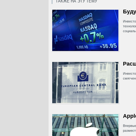
ТАКЖЕ НА ЭТУ ТЕМУ
Буду
Инвест
техноло
социальн
Расш
Инвесто
смягчен
Appl
Впервы
размест