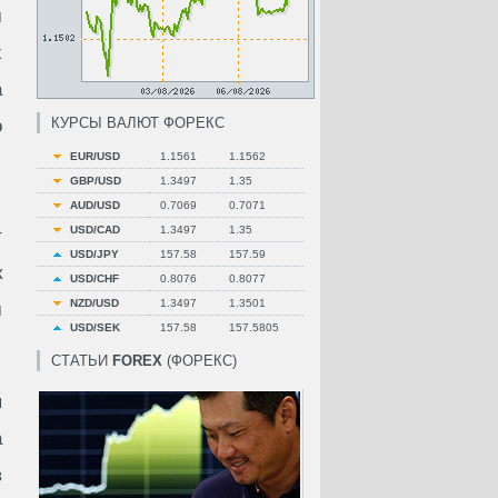
м
х
а
КУРСЫ ВАЛЮТ ФОРЕКС
о
EUR/USD
1.1561
1.1562
GBP/USD
1.3497
1.35
AUD/USD
0.7069
0.7071
USD/CAD
1.3497
1.35
т
USD/JPY
157.58
157.59
к
USD/CHF
0.8076
0.8077
NZD/USD
1.3497
1.3501
м
USD/SEK
157.58
157.5805
СТАТЬИ
FOREX
(ФОРЕКС)
я
а
в