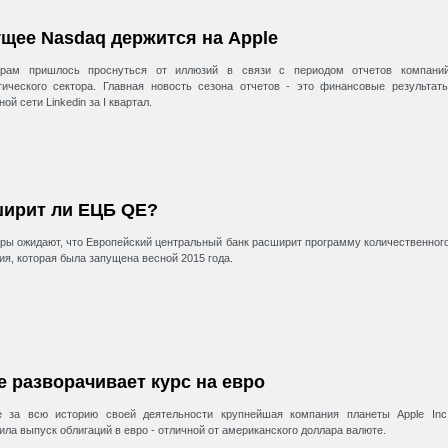
щее Nasdaq держится на Apple
орам пришлось проснуться от иллюзий в связи с периодом отчетов компани
гического сектора. Главная новость сезона отчетов - это финансовые результат
ой сети Linkedin за I квартал.
ирит ли ЕЦБ QE?
ры ожидают, что Европейский центральный банк расширит программу количественног
ия, которая была запущена весной 2015 года.
e разворачивает курс на евро
е за всю историю своей деятельности крупнейшая компания планеты Apple Inc
ила выпуск облигаций в евро - отличной от американского доллара валюте.