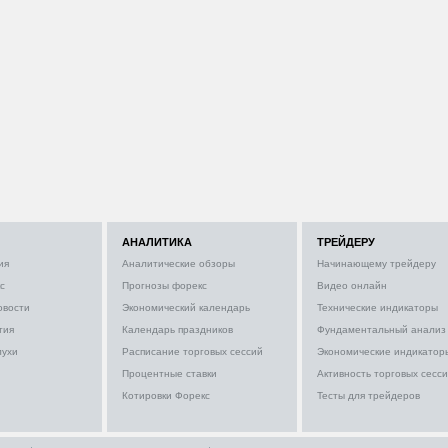
АНАЛИТИКА
ТРЕЙДЕРУ
ия
Аналитические обзоры
Начинающему трейдеру
с
Прогнозы форекс
Видео онлайн
овости
Экономический календарь
Технические индикаторы
тия
Календарь праздников
Фундаментальный анализ
лухи
Расписание торговых сессий
Экономические индикатор
Процентные ставки
Активность торговых сесс
Котировки Форекс
Тесты для трейдеров