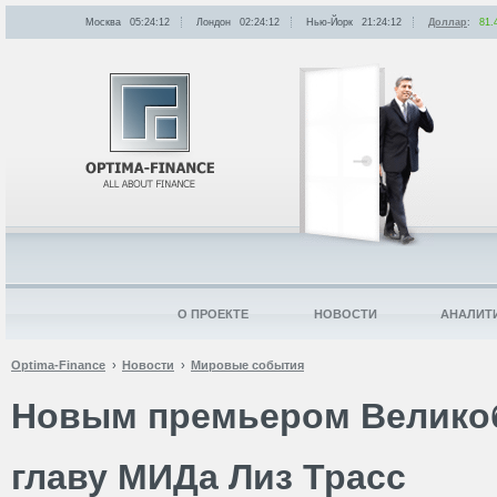
Москва
05:24:12
Лондон
02:24:12
Нью-Йорк
21:24:12
Доллар
:
81.
О ПРОЕКТЕ
НОВОСТИ
АНАЛИТ
Optima-Finance
Новости
Мировые события
Новым премьером Велико
главу МИДа Лиз Трасс