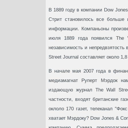
В 1889 году в компании Dow Jone
Стрит становилось все больше 
информации. Компаньоны произве
июля 1889 года появился The W
независимость и непредвзятость в
Street Journal составляет около 1,
В начале мая 2007 года в финан
медиамагнат Руперт Мэрдок на
издающую журнал The Wall Stree
частности, входят британские газ
оклоло 170 газет, телеканал "Фок
хватает Мэрдоку? Dow Jones & Co
компанию. Сумма предполагае