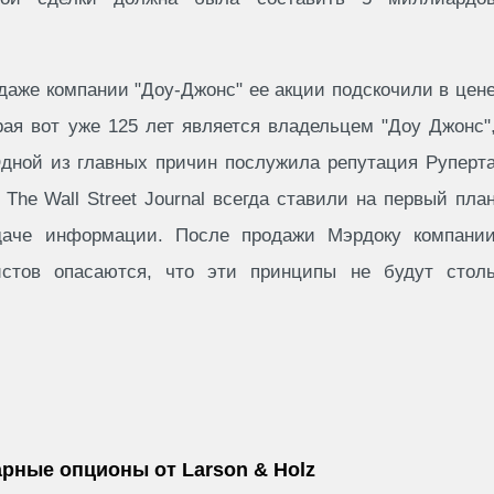
аже компании "Доу-Джонс" ее акции подскочили в цен
рая вот уже 125 лет является владельцем "Доу Джонс"
Одной из главных причин послужила репутация Руперт
he Wall Street Journal всегда ставили на первый пла
даче информации. После продажи Мэрдоку компани
стов опасаются, что эти принципы не будут стол
рные опционы от Larson & Holz