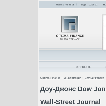
Москва
05:38
:
01
Лондон
02:38
:
01
Нь
О ПРОЕКТЕ
Optima-Finance
Информация
Статьи Форекс
Доу-Джонс Dow Jon
Wall-Street Journal