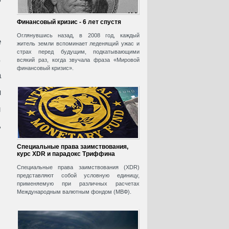
Финансовый кризис - 6 лет спустя
Оглянувшись назад, в 2008 год, каждый
е
житель земли вспоминает леденящий ужас и
страх перед будущим, подкатывающими
,
всякий раз, когда звучала фраза «Мировой
финансовый кризис».
а
н
и
ь
Специальные права заимствования,
курс XDR и парадокс Триффина
Специальные права заимствования (XDR)
представляют собой условную единицу,
применяемую при различных расчетах
Международным валютным фондом (МВФ).