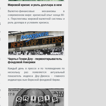
Мировой кризис и роль доллара в нем
л
Валютно-финансовые механизмы в
современном мире: кризисный опыт конца 90-
м
х. Перспективы мировой валютной системы и
роль доллара в условиях кризиса.
8
ю
l
й
Чарльз Генри Доу - первооткрыватель
фондовой Америки
,
Каждый день в прессе и по телевидению по
нескольку раз появляется актуальный
в
показатель индекса Доу-Джонса - главного
индикатора нью-йоркской фондовой биржи.
,
е
у
в