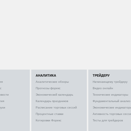
АНАЛИТИКА
ТРЕЙДЕРУ
ия
Аналитические обзоры
Начинающему трейдеру
с
Прогнозы форекс
Видео онлайн
овости
Экономический календарь
Технические индикаторы
тия
Календарь праздников
Фундаментальный анализ
лухи
Расписание торговых сессий
Экономические индикатор
Процентные ставки
Активность торговых сесс
Котировки Форекс
Тесты для трейдеров