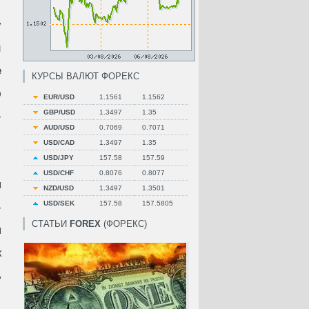
у
и
e
КУРСЫ ВАЛЮТ ФОРЕКС
ю
EUR/USD
1.1561
1.1562
GBP/USD
1.3497
1.35
-
AUD/USD
0.7069
0.7071
USD/CAD
1.3497
1.35
USD/JPY
157.58
157.59
USD/CHF
0.8076
0.8077
ы
NZD/USD
1.3497
1.3501
USD/SEK
157.58
157.5805
-
СТАТЬИ
FOREX
(ФОРЕКС)
ы
к
ь