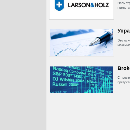
Несмотр
предста
Упра
Это осн
максима
Brok
С рост
предост