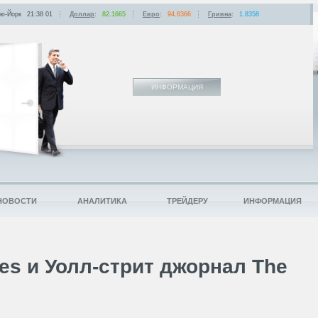
ю-Йорк
21:38
:
01
Доллар
:
82.1665
Евро
:
94.8366
Гривна
:
1.8358
ИНФОРМАЦИЯ
НОВОСТИ
АНАЛИТИКА
ТРЕЙДЕРУ
ИНФОРМАЦИЯ
es и Уолл-стрит джорнал The