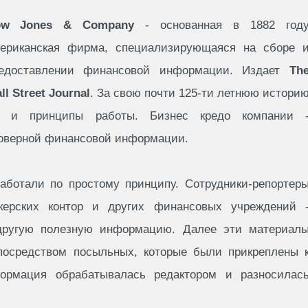
ow Jones & Company
- основанная в 1882 год
ериканская фирма, специализирующаяся на сборе 
едоставлении финансовой информации. Издает
Th
ll Street Journal
. За свою почти 125-ти летнюю истори
ю и принципы работы. Бизнес кредо компании 
товерной финансовой информации.
ботали по простому принципу. Сотрудники-репортер
керских контор и других финансовых учреждений 
другую полезную информацию. Далее эти материал
посредством посыльных, которые были прикреплены 
ормация обрабатывалась редактором и разносилас