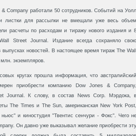
s & Company работали 50 сотрудников. Событий на Уол
и листки для рассылки не вмещали уже весь объе
ли расчеты по расходам и тиражу нового издания и 
all Street Journal. Издание всегда сохраняло сво
 выпусках новостей. В настоящее время тираж The Wal
8 млн. экземпляров.
совых кругах прошла информация, что австралийски
мерен приобрести компанию Dow Jones & Company
t Journal. К слову, в состав News Corp. Мэрдока, 
еты The Times и The Sun, американская New York Post
с ньюс" и киностудия "Твентис сенчури - Фокс". Чего н
mpany. Он давно уже выказывал желание приобрести эт
мой сделки должна была составить 5 миллиардо