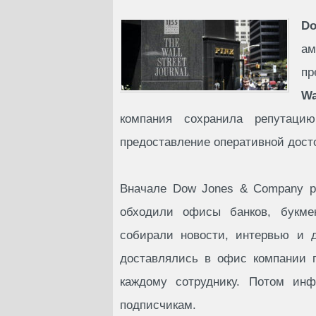
D
ам
пр
Wa
компания сохранила репутаци
предоставление оперативной дос
Вначале Dow Jones & Company ра
обходили офисы банков, букме
собирали новости, интервью и 
доставлялись в офис компании 
каждому сотруднику. Потом инф
подписчикам.