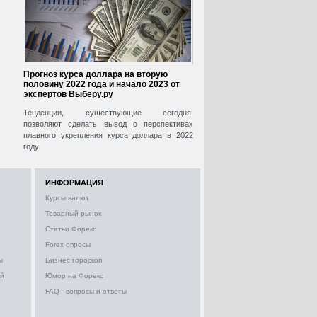
Прогноз курса доллара на вторую
половину 2022 года и начало 2023 от
экспертов Выберу.ру
Тенденции, существующие сегодня,
позволяют сделать вывод о перспективах
плавного укрепления курса доллара в 2022
году.
ИНФОРМАЦИЯ
Курсы валют
Товарный рынок
Статьи Форекс
Forex опросы
ы
Бизнес гороскоп
ий
Юмор на Форекс
FAQ - вопросы и ответы