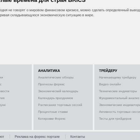
годня не говорят о мировом финансовом кризисе, можно сделать определенный вывод
ривая складывающуюся экономическую ситуацию в мире.
АНАЛИТИКА
ТРЕЙДЕРУ
ия
Аналитические обзоры
Начинающему трейдеру
с
Прогнозы форекс
Видео онлайн
овости
Экономический календарь
Технические индикаторы
тия
Календарь праздников
Фундаментальный анализ
лухи
Расписание торговых сессий
Экономические индикатор
Процентные ставки
Активность торговых сесс
Котировки Форекс
Тесты для трейдеров
лют
Реклама на форекс портале
Контакты