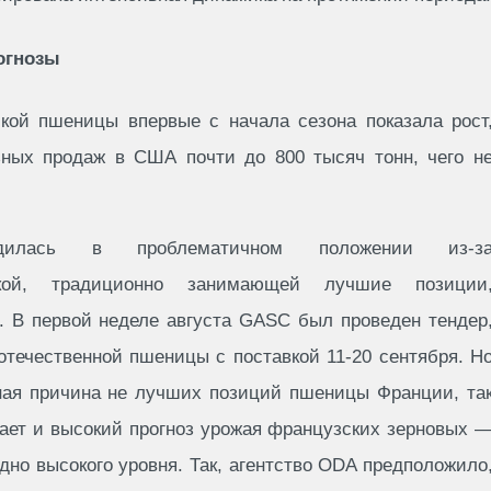
рогнозы
ской пшеницы впервые с начала сезона показала рост
ных продаж в США почти до 800 тысяч тонн, чего н
дилась в проблематичном положении из-з
йской, традиционно занимающей лучшие позиции
х. В первой неделе августа GASC был проведен тендер
отечественной пшеницы с поставкой 11-20 сентября. Н
ная причина не лучших позиций пшеницы Франции, та
вает и высокий прогноз урожая французских зерновых 
но высокого уровня. Так, агентство ODA предположило