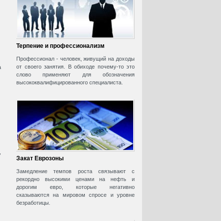
Терпение и профессионализм
Профессионал - человек, живущий на доходы
от своего занятия. В обиходе почему-то это
а
слово применяют для обозначения
высококвалифицированного специалиста.
,
Закат Еврозоны
Замедление темпов роста связывают с
рекордно высокими ценами на нефть и
дорогим евро, которые негативно
сказываются на мировом спросе и уровне
безработицы.