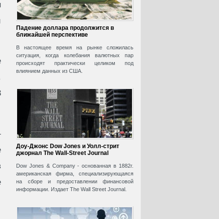
н
й
Падение доллара продолжится в
ближайшей перспективе
В настоящее время на рынке сложилась
ситуация, когда колебания валютных пар
е
происходят практически целиком под
влиянием данных из США.
.
3
—
Доу-Джонс Dow Jones и Уолл-стрит
е
джорнал The Wall-Street Journal
в
Dow Jones & Company - основанная в 1882г.
американская фирма, специализирующаяся
е
на сборе и предоставлении финансовой
информации. Издает The Wall Street Journal.