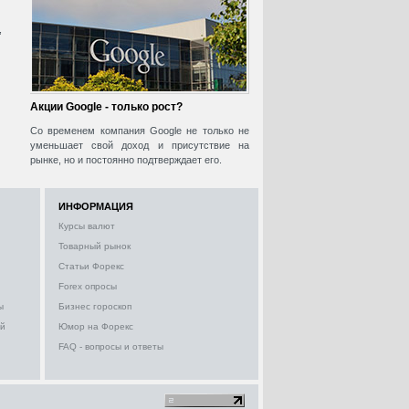
,
Акции Google - только рост?
Со временем компания Google не только не
уменьшает свой доход и присутствие на
рынке, но и постоянно подтверждает его.
ИНФОРМАЦИЯ
Курсы валют
Товарный рынок
Статьи Форекс
Forex опросы
ы
Бизнес гороскоп
ий
Юмор на Форекс
FAQ - вопросы и ответы