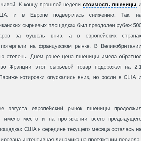
йчивой. К концу прошлой недели
стоимость пшеницы
А, и в Европе подверглась снижению. Так, н
иканских сырьевых площадках был преодолен рубеж 50
аров за бушель вниз, а в европейских страна
 потерпели на французском рынке. В Великобритани
ю степень. Днем ранее цена пшеницы имела обратно
 во Франции этот сырьевой товар подорожал на 2,
 Париже котировки опускались вниз, но росли в США 
е августа европейский рынок пшеницы продолжи
ое имело место и на протяжении всего предыдущег
лощадках США к середине текущего месяца осталась н
сирована интенсивная динамика на протяжении периода.