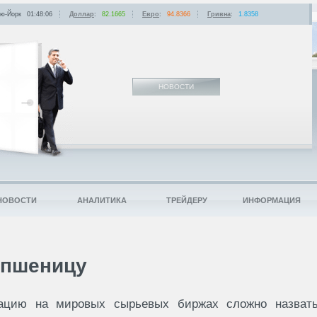
ю-Йорк
01:48:06
Доллар
:
82.1665
Евро
:
94.8366
Гривна
:
1.8358
НОВОСТИ
НОВОСТИ
АНАЛИТИКА
ТРЕЙДЕРУ
ИНФОРМАЦИЯ
 пшеницу
ацию на мировых сырьевых биржах сложно назват