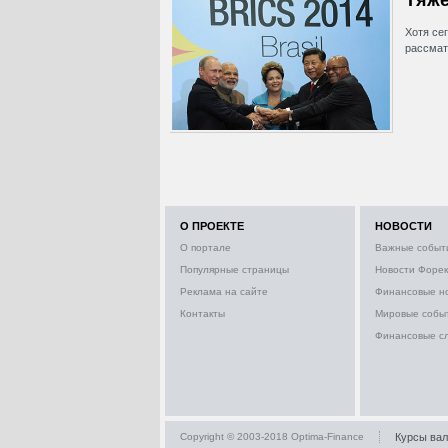
Хотя се
рассмат
О ПРОЕКТЕ
НОВОСТИ
О портале
Важные событ
Популярные страницы
Новости Форек
Реклама на сайте
Финансовые н
Контакты
Мировые собы
Финансовые с
Copyright © 2003-2018 Optima-Finance
Курсы ва