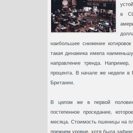
усто
в СШ
амер
долл
наибольшее снижение котировок
такая динамика имела наименьшу
направление тренда. Например,
процента. В начале же недели в
Британии.
В целом же в первой половин
постепенное проседание, котор
месяца. Стоимость пшеницы на п
прежнем уровне, хотя была зафик