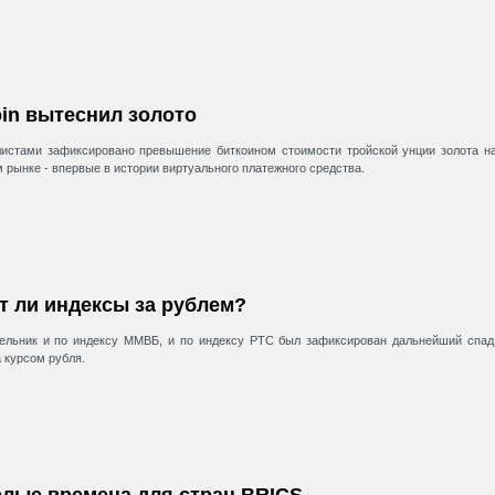
oin вытеснил золото
истами зафиксировано превышение биткоином стоимости тройской унции золота н
 рынке - впервые в истории виртуального платежного средства.
т ли индексы за рублем?
ельник и по индексу ММВБ, и по индексу РТС был зафиксирован дальнейший спад
а курсом рубля.
лые времена для стран BRICS