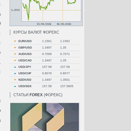
и
а
0
КУРСЫ ВАЛЮТ ФОРЕКС
х
EUR/USD
1.1561
1.1562
и
GBP/USD
1.3497
1.35
е
AUD/USD
0.7069
0.7071
USD/CAD
1.3497
1.35
1
USD/JPY
157.58
157.59
и
USD/CHF
0.8076
0.8077
NZD/USD
1.3497
1.3501
USD/SEK
157.58
157.5805
СТАТЬИ
FOREX
(ФОРЕКС)
л
о
а