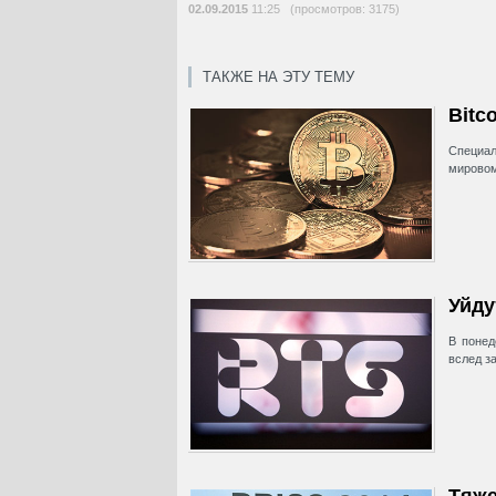
02.09.2015
11:25 (просмотров: 3175)
ТАКЖЕ НА ЭТУ ТЕМУ
Bitc
Специал
мировом
Уйду
В понед
вслед з
Тяже