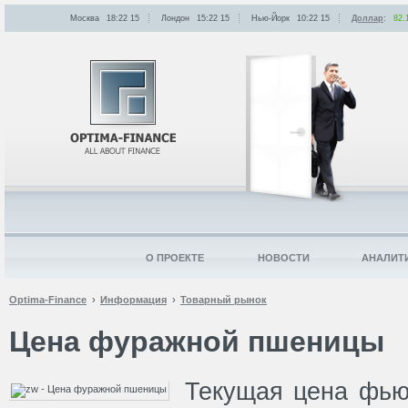
Москва
18:22
:
15
Лондон
15:22
:
15
Нью-Йорк
10:22
:
15
Доллар
:
82.
О ПРОЕКТЕ
НОВОСТИ
АНАЛИТ
Optima-Finance
Информация
Товарный рынок
Цена фуражной пшеницы
Текущая цена фью