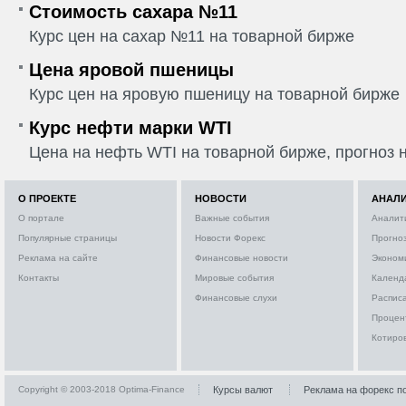
Стоимость сахара №11
Курс цен на сахар №11 на товарной бирже
Цена яровой пшеницы
Курс цен на яровую пшеницу на товарной бирже
Курс нефти марки WTI
Цена на нефть WTI на товарной бирже, прогноз н
О ПРОЕКТЕ
НОВОСТИ
АНАЛ
О портале
Важные события
Аналит
Популярные страницы
Новости Форекс
Прогно
Реклама на сайте
Финансовые новости
Эконом
Контакты
Мировые события
Календ
Финансовые слухи
Расписа
Процен
Котиро
Copyright © 2003-2018 Optima-Finance
Курсы валют
Реклама на форекс п