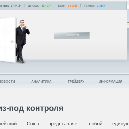
ю-Йорк
17:44:24
Доллар
:
81.4077
Евро
:
94.0585
Гривна
:
1.8187
НОВОСТИ
НОВОСТИ
АНАЛИТИКА
ТРЕЙДЕРУ
ИНФОРМАЦИЯ
из-под контроля
опейский Союз представляет собой едину