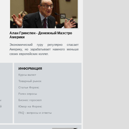
Алан Гринспен - Денежный Маэстро
Америки
Экономический гуру регулярно спасает
Америку, но зарабатывает намного меньше
своих европейских коллег.
ИНФОРМАЦИЯ
Курсы валют
Товарный рынок
Статьи Форекс
Forex опросы
ы
Бизнес гороскоп
ий
Юмор на Форекс
FAQ - вопросы и ответы