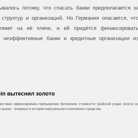
ывалось потому, что спасать банки предполагается з
структур и организаций. Но Германия опасается, чт
 ляжет на её плечи, и ей придётся финансироват
и неэффективные банки и кредитные организации и
oin вытеснил золото
истами зафиксировано превышение биткоином стоимости тройской унции золота н
 рынке - впервые в истории виртуального платежного средства.