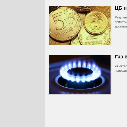
ЦБ п
Результ
приняти
достигл
Газ 
24 октя
природн