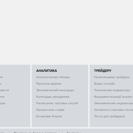
АНАЛИТИКА
ТРЕЙДЕРУ
ия
Аналитические обзоры
Начинающему трейдеру
с
Прогнозы форекс
Видео онлайн
овости
Экономический календарь
Технические индикаторы
тия
Календарь праздников
Фундаментальный анализ
лухи
Расписание торговых сессий
Экономические индикатор
Процентные ставки
Активность торговых сесс
Котировки Форекс
Тесты для трейдеров