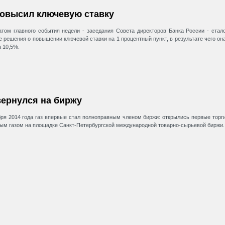
овысил ключевую ставку
атом главного события недели - заседания Совета директоров Банка России - стал
е решения о повышении ключевой ставки на 1 процентный пункт, в результате чего он
а 10,5%.
вернулся на биржу
бря 2014 года газ впервые стал полноправным членом биржи: открылись первые торг
ым газом на площадке Санкт-Петербургской международной товарно-сырьевой биржи.