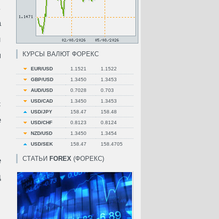
.
а
и
КУРСЫ ВАЛЮТ ФОРЕКС
я
EUR/USD
1.1521
1.1522
GBP/USD
1.3450
1.3453
AUD/USD
0.7028
0.703
USD/CAD
1.3450
1.3453
с
USD/JPY
158.47
158.48
е
USD/CHF
0.8123
0.8124
NZD/USD
1.3450
1.3454
USD/SEK
158.47
158.4705
СТАТЬИ
FOREX
(ФОРЕКС)
е
д