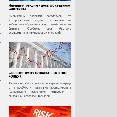
Интернет-трейдинг - деньги с седьмого
континента
и
Американцы первыми догадались, что
Интернет может служить не только для
е
забавы или образовательных целей, но и для
бизнеса. Особенно для быстрого
е
осуществления финансовых операций.
о
в
я
Сколько я смогу заработать на рынке
FOREX?
о
Размер заработка зависит в первую очередь
от способности правильно прогнозировать
направление изменения котировок и
выбранной стратегии торговли.
С