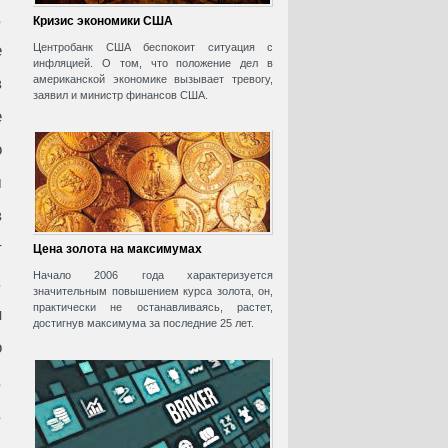
,
Кризис экономики США
е
Центробанк США беспокоит ситуация с
инфляцией. О том, что положение дел в
американской экономике вызывает тревогу,
в
заявил и министр финансов США.
е
о
м
в
т
Цена золота на максимумах
Начало 2006 года характеризуется
.
значительным повышением курса золота, он,
практически не останавливаясь, растет,
н
достигнув максимума за последние 25 лет.
о
,
,
.