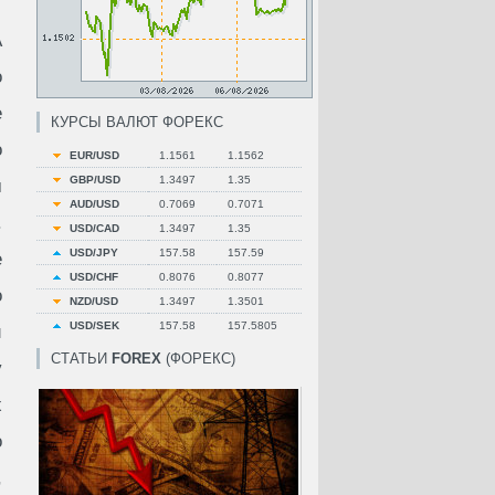
А
о
е
КУРСЫ ВАЛЮТ ФОРЕКС
о
EUR/USD
1.1561
1.1562
GBP/USD
1.3497
1.35
м
AUD/USD
0.7069
0.7071
.
USD/CAD
1.3497
1.35
USD/JPY
157.58
157.59
е
USD/CHF
0.8076
0.8077
о
NZD/USD
1.3497
1.3501
USD/SEK
157.58
157.5805
и
СТАТЬИ
FOREX
(ФОРЕКС)
у
х
о
,