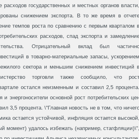
е расходов государственных и местных органов власти
рованы снижением экспорта. В то же время в отчет
ение темпов роста по сравнению с первым кварталом 
отребительских расходов, спад экспорта и замедлени
ительства. Отрицательный вклад был частичн
нвестиций в товарно-материальные запасы, ускорение
нежилого сектора и меньшим снижением инвестиций 
нистерство торговли также сообщило, что рос
вартале остался неизменным и составил 2,5 процента
я и энергоносители основной рост потребительских це
ил 3,5 процента. \"Главная новость не в том, что ничег
омика остается устойчивой, инфляция остается высокой
й момент) удалось избежать (например, стагфляции)\"
ор по инвестициям Альянса независимых консультантов