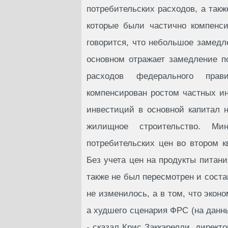
потребительских расходов, а такж
которые были частично компенси
говорится, что небольшое замедл
основном отражает замедление п
расходов федерального прав
компенсирован ростом частных и
инвестиций в основной капитал 
жилищное строительство. Ми
потребительских цен во втором к
Без учета цен на продукты питани
также не был пересмотрен и состав
не изменилось, а в том, что экон
а худшего сценария ФРС (на данны
- сказал Крис Заккарелли, директ