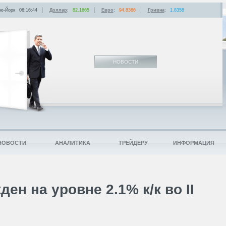
ю-Йорк
06:16:44
Доллар
:
82.1665
Евро
:
94.8366
Гривна
:
1.8358
НОВОСТИ
НОВОСТИ
АНАЛИТИКА
ТРЕЙДЕРУ
ИНФОРМАЦИЯ
н на уровне 2.1% к/к во II