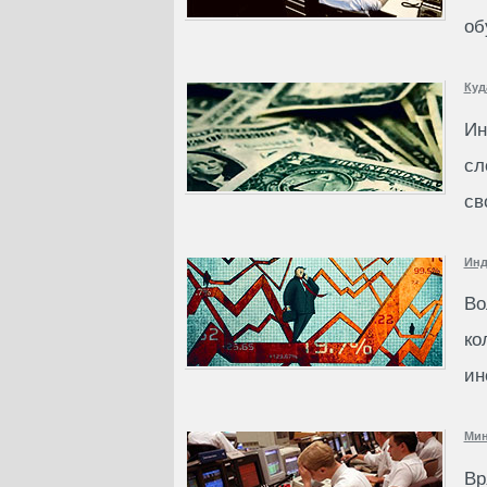
об
Куд
Ин
сл
св
Инд
Во
ко
ин
Мин
Вр