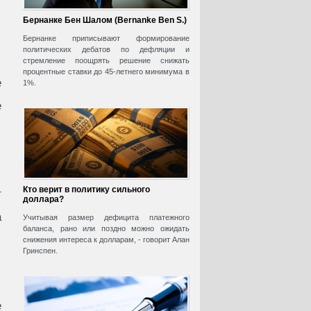
Бернанке Бен Шалом (Bernanke Ben S.)
Бернанке приписывают формирование
политических дебатов по дефляции и
стремление поощрять решение снижать
процентные ставки до 45-летнего минимума в
е
1%.
е
Кто верит в политику сильного
т
доллара?
а
Учитывая размер дефицита платежного
баланса, рано или поздно можно ожидать
снижения интереса к долларам, - говорит Алан
Гринспен.
е