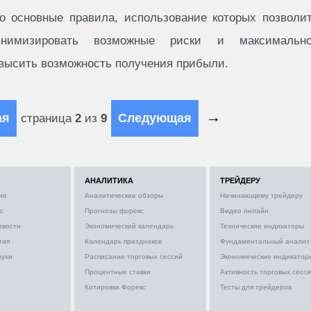
о основные правила, использование которых позволи
нимизировать возможные риски и максимальн
высить возможность получения прибыли.
→
ая
Следующая
страница
2
из
9
АНАЛИТИКА
ТРЕЙДЕРУ
ия
Аналитические обзоры
Начинающему трейдеру
с
Прогнозы форекс
Видео онлайн
овости
Экономический календарь
Технические индикаторы
тия
Календарь праздников
Фундаментальный анализ
лухи
Расписание торговых сессий
Экономические индикатор
Процентные ставки
Активность торговых сесс
Котировки Форекс
Тесты для трейдеров