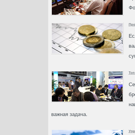
Фо
Про
Ес
ва
су
Топ
Се
бр
на
важная задача.
Упр