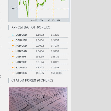
.
ь
с
КУРСЫ ВАЛЮТ ФОРЕКС
б
EUR/USD
1.1522
1.1523
,
GBP/USD
1.3454
1.3457
х
AUD/USD
0.7032
0.7034
USD/CAD
1.3454
1.3457
USD/JPY
158.35
158.36
USD/CHF
0.8124
0.8125
NZD/USD
1.3454
1.3458
USD/SEK
158.35
158.3505
к
СТАТЬИ
FOREX
(ФОРЕКС)
и