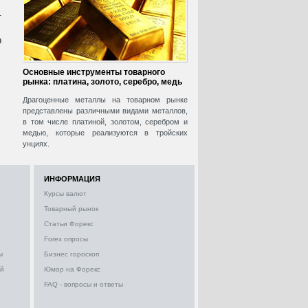
т
о
Основные инструменты товарного
рынка: платина, золото, серебро, медь
Драгоценные металлы на товарном рынке
представлены различными видами металлов,
в том числе платиной, золотом, серебром и
медью, которые реализуются в тройских
унциях.
ИНФОРМАЦИЯ
Курсы валют
Товарный рынок
Статьи Форекс
Forex опросы
ы
Бизнес гороскоп
ий
Юмор на Форекс
FAQ - вопросы и ответы