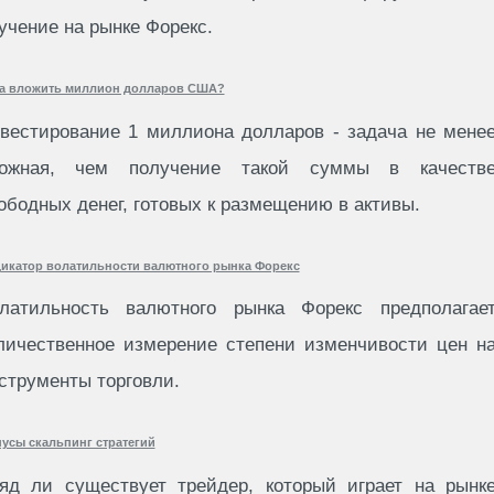
учение на рынке Форекс.
а вложить миллион долларов США?
вестирование 1 миллиона долларов - задача не мене
ожная, чем получение такой суммы в качеств
ободных денег, готовых к размещению в активы.
икатор волатильности валютного рынка Форекс
латильность валютного рынка Форекс предполагае
личественное измерение степени изменчивости цен н
струменты торговли.
усы скальпинг стратегий
яд ли существует трейдер, который играет на рынк