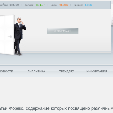
ю-Йорк
05:47:30
Доллар
:
81.4077
Евро
:
94.0585
Гривна
:
1.8187
ИНФОРМАЦИЯ
НОВОСТИ
АНАЛИТИКА
ТРЕЙДЕРУ
ИНФОРМАЦИЯ
тьи Форекс, содержание которых посвящено различны