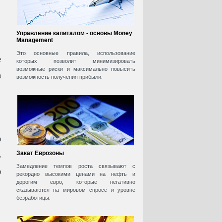
Управление капиталом - основы Money
Management
Это основные правила, использование
е
которых позволит минимизировать
возможные риски и максимально повысить
а
возможность получения прибыли.
о
Закат Еврозоны
ь
Замедление темпов роста связывают с
о
рекордно высокими ценами на нефть и
дорогим евро, которые негативно
сказываются на мировом спросе и уровне
безработицы.