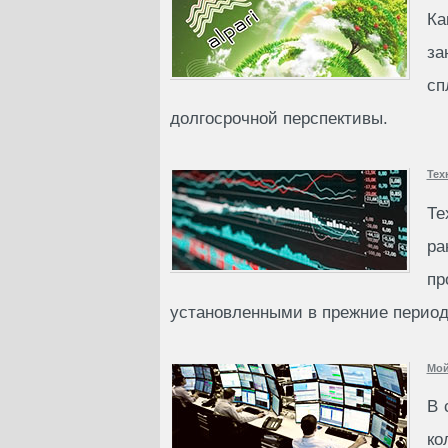
Ка
за
с
долгосрочной перспективы.
Тех
Те
ра
пр
установленными в прежние период
Мой
В 
ко