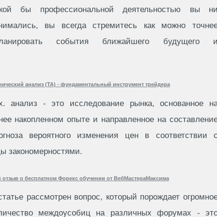
кой бы профессиональной деятельностью вы н
нимались, вы всегда стремитесь как можно точне
планировать события ближайшего будущего 
нический анализ (ТА) - фундаментальный инструмент трейдера
х. анализ - это исследование рынка, основанное н
нее накопленном опыте и направленное на составлени
огноза вероятного изменения цен в соответствии 
ы закономерностями.
 отзыв о бесплатном Форекс обучении от ВебМастераМаксима
статье рассмотрен вопрос, который порождает огромно
личество междоусобиц на различных форумах - эт