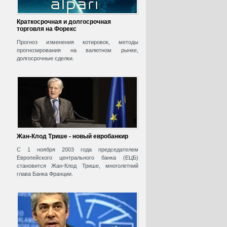
Краткосрочная и долгосрочная
торговля на Форекс
Прогноз изменения котировок, методы
прогнозирования на валютном рынке,
долгосрочные сделки.
Жан-Клод Трише - новый евробанкир
С 1 ноября 2003 года председателем
Европейского центрального банка (ЕЦБ)
становится Жан-Клод Трише, многолетний
глава Банка Франции.