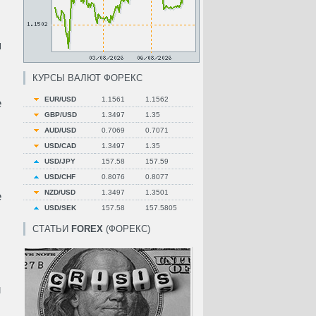
я
КУРСЫ ВАЛЮТ ФОРЕКС
EUR/USD
1.1561
1.1562
е
GBP/USD
1.3497
1.35
AUD/USD
0.7069
0.7071
USD/CAD
1.3497
1.35
USD/JPY
157.58
157.59
USD/CHF
0.8076
0.8077
NZD/USD
1.3497
1.3501
е
USD/SEK
157.58
157.5805
СТАТЬИ
FOREX
(ФОРЕКС)
й