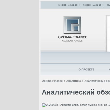
Москва
14:23
:
35
Лондон
11:23
:
35
Нь
О ПРОЕКТЕ
Optima-Finance
Аналитика
Аналитические об
Аналитический обзо