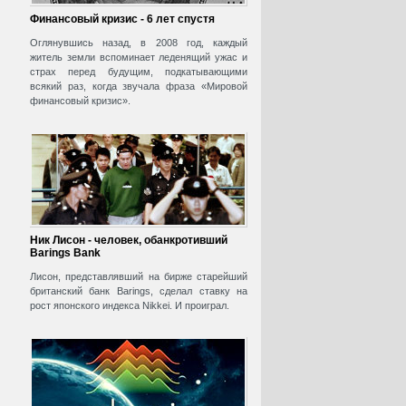
Финансовый кризис - 6 лет спустя
Оглянувшись назад, в 2008 год, каждый
житель земли вспоминает леденящий ужас и
страх перед будущим, подкатывающими
всякий раз, когда звучала фраза «Мировой
финансовый кризис».
Ник Лисон - человек, обанкротивший
Barings Bank
Лисон, представлявший на бирже старейший
британский банк Barings, сделал ставку на
рост японского индекса Nikkei. И проиграл.