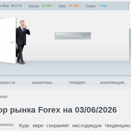
ю-Йорк
06:23
:
35
Доллар
:
82.1665
Евро
:
94.8366
Гривна
:
1.8358
АНАЛИТИКА
НОВОСТИ
АНАЛИТИКА
ТРЕЙДЕРУ
ИНФОРМАЦИЯ
зоры
р рынка Forex на 03/06/2026
Курс евро сохраняет нисходящую тенденцию