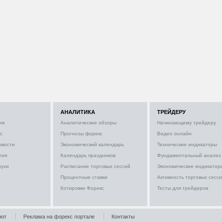
АНАЛИТИКА
ТРЕЙДЕРУ
ия
Аналитические обзоры
Начинающему трейдеру
с
Прогнозы форекс
Видео онлайн
овости
Экономический календарь
Технические индикаторы
тия
Календарь праздников
Фундаментальный анализ
лухи
Расписание торговых сессий
Экономические индикатор
Процентные ставки
Активность торговых сесс
Котировки Форекс
Тесты для трейдеров
лют
Реклама на форекс портале
Контакты