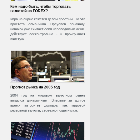
Кем надо быть, чтобы торговать
валютой на FOREX?
Игра на бирже кажется делом простым. Но эта
простота обманчива. Преуспев поначалу,
новичок уже считает себя непобедимым асом,
действует бесконтрольно - и проигрывает
вчистую.
Прогноз рынка на 2005 год
2004 год на мировом валютном рынке
выдался динамичным. Впервые за долгое
время авторитет доллара, как мировой
резервной валюты, серьезно пошатнулся.