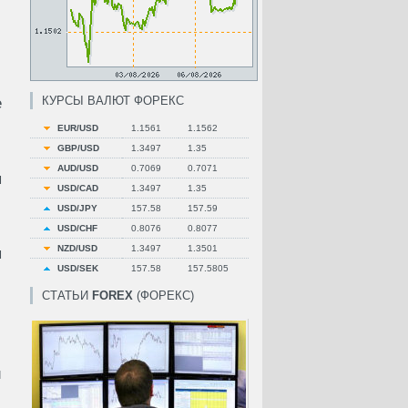
КУРСЫ ВАЛЮТ ФОРЕКС
е
EUR/USD
1.1561
1.1562
GBP/USD
1.3497
1.35
AUD/USD
0.7069
0.7071
я
USD/CAD
1.3497
1.35
USD/JPY
157.58
157.59
USD/CHF
0.8076
0.8077
NZD/USD
1.3497
1.3501
я
USD/SEK
157.58
157.5805
СТАТЬИ
FOREX
(ФОРЕКС)
и