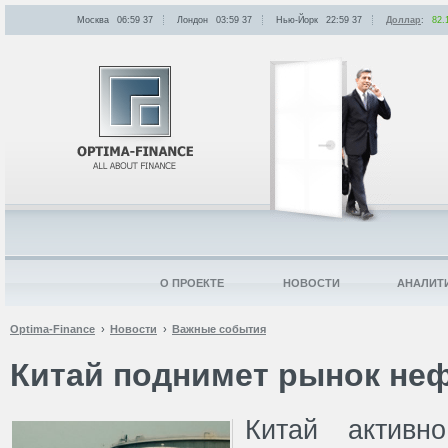
Москва
06:59
:
37
Лондон
03:59
:
37
Нью-Йорк
22:59
:
37
Доллар
:
82.
О ПРОЕКТЕ
НОВОСТИ
АНАЛИТ
Optima-Finance
Новости
Важные события
Китай поднимет рынок не
Китай активн