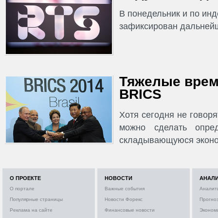
В понедельник и по ин
зафиксирован дальнейш
Тяжелые врем
BRICS
Хотя сегодня не говор
можно сделать опре
складывающуюся эконо
О ПРОЕКТЕ
НОВОСТИ
АНАЛ
О портале
Важные события
Аналит
Популярные страницы
Новости Форекс
Прогно
Реклама на сайте
Финансовые новости
Эконом