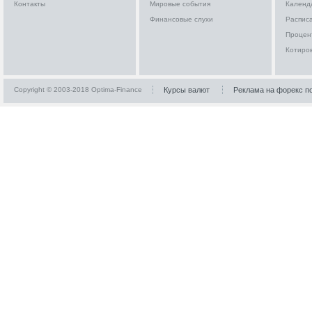
Контакты
Мировые события
Календ
Финансовые слухи
Расписа
Процен
Котиро
Copyright © 2003-2018 Optima-Finance
Курсы валют
Реклама на форекс п