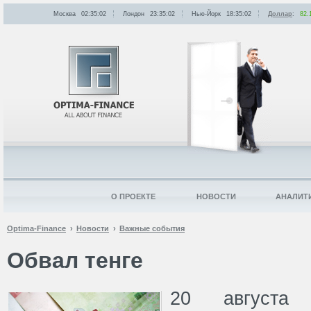
Москва
02:35:02
Лондон
23:35:02
Нью-Йорк
18:35:02
Доллар
:
82.
О ПРОЕКТЕ
НОВОСТИ
АНАЛИТ
Optima-Finance
Новости
Важные события
Обвал тенге
20 августа 