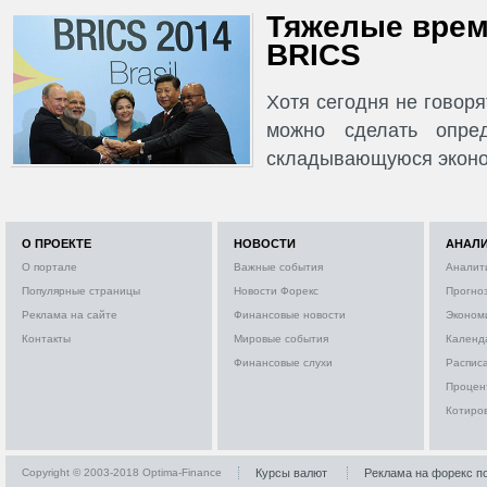
Тяжелые врем
BRICS
Хотя сегодня не говор
можно сделать опре
складывающуюся эконо
О ПРОЕКТЕ
НОВОСТИ
АНАЛ
О портале
Важные события
Аналит
Популярные страницы
Новости Форекс
Прогно
Реклама на сайте
Финансовые новости
Эконом
Контакты
Мировые события
Календ
Финансовые слухи
Расписа
Процен
Котиро
Copyright © 2003-2018 Optima-Finance
Курсы валют
Реклама на форекс п