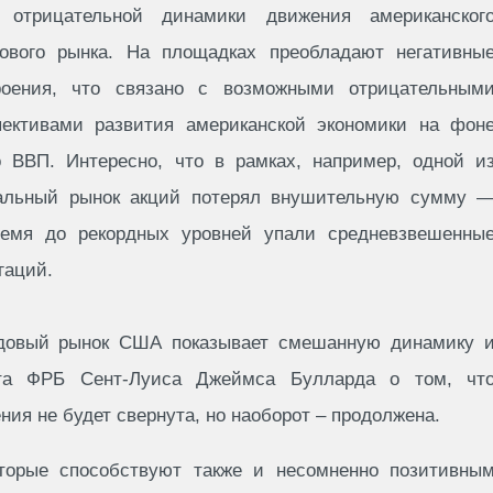
 отрицательной динамики движения американског
ового рынка. На площадках преобладают негативны
роения, что связано с возможными отрицательным
пективами развития американской экономики на фон
 ВВП. Интересно, что в рамках, например, одной и
бальный рынок акций потерял внушительную сумму 
емя до рекордных уровней упали средневзвешенны
гаций.
довый рынок США показывает смешанную динамику 
нта ФРБ Сент-Луиса Джеймса Булларда о том, чт
ния не будет свернута, но наоборот – продолжена.
торые способствуют также и несомненно позитивны