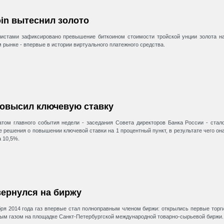
oin вытеснил золото
истами зафиксировано превышение биткоином стоимости тройской унции золота н
 рынке - впервые в истории виртуального платежного средства.
овысил ключевую ставку
атом главного события недели - заседания Совета директоров Банка России - стал
е решения о повышении ключевой ставки на 1 процентный пункт, в результате чего он
а 10,5%.
вернулся на биржу
бря 2014 года газ впервые стал полноправным членом биржи: открылись первые торг
ым газом на площадке Санкт-Петербургской международной товарно-сырьевой биржи.