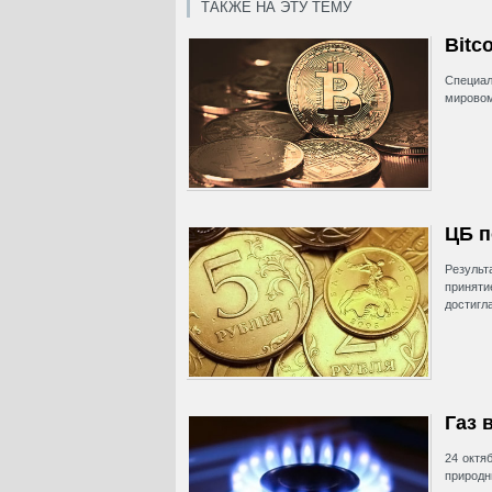
ТАКЖЕ НА ЭТУ ТЕМУ
Bitc
Специал
мировом
ЦБ п
Результ
приняти
достигл
Газ 
24 октя
природн