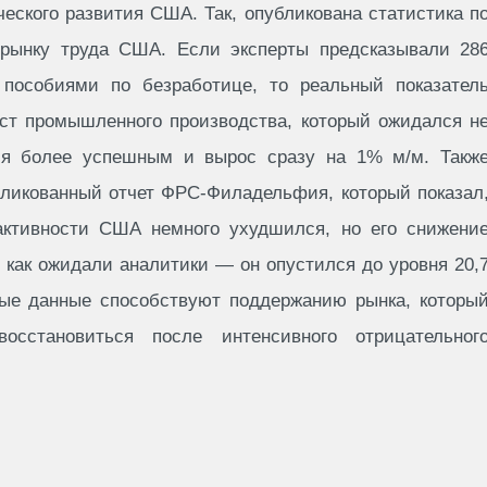
еского развития США. Так, опубликована статистика п
рынку труда США. Если эксперты предсказывали 28
пособиями по безработице, то реальный показател
ост промышленного производства, который ожидался н
ся более успешным и вырос сразу на 1% м/м. Такж
бликованный отчет ФРС-Филадельфия, который показал
активности США немного ухудшился, но его снижени
 как ожидали аналитики — он опустился до уровня 20,
нные данные способствуют поддержанию рынка, которы
осстановиться после интенсивного отрицательног