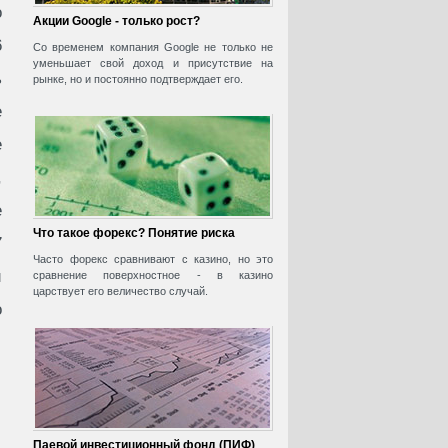
о
Акции Google - только рост?
6
Со временем компания Google не только не
уменьшает свой доход и присутствие на
ь
рынке, но и постоянно подтверждает его.
е
е
,
е
Что такое форекс? Понятие риска
7
Часто форекс сравнивают с казино, но это
й
сравнение поверхностное - в казино
царствует его величество случай.
о
Паевой инвестиционный фонд (ПИФ)