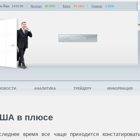
ю-Йорк
14:01:50
Доллар
:
80.9293
Евро
:
93.1901
Гривна
:
1.8109
НОВОСТИ
НОВОСТИ
АНАЛИТИКА
ТРЕЙДЕРУ
ИНФОРМАЦИЯ
ША в плюсе
следнее время все чаще приходится констатироват