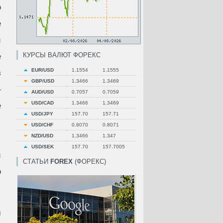
о
е
и
КУРСЫ ВАЛЮТ ФОРЕКС
е
EUR/USD
1.1554
1.1555
з
GBP/USD
1.3466
1.3469
—
AUD/USD
0.7057
0.7059
USD/CAD
1.3466
1.3469
е
USD/JPY
157.70
157.71
USD/CHF
0.8070
0.8071
NZD/USD
1.3466
1.347
USD/SEK
157.70
157.7005
и
СТАТЬИ
FOREX
(ФОРЕКС)
о
м