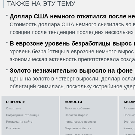
ТАКЖЕ НА ЭТУ ТЕМУ
Доллар США немного откатился после не
Стоимость доллара США немного снизилась во в
позиции после тенденции последних нескольких 
В еврозоне уровень безработицы вырос 
Уровень безработицы в еврозоне немного вырос 
экономическая активность препятствовала созда
Золото незначительно выросло на фоне
Цены на золото в четверг выросли, доллар ослаб
облигаций снизилась, поскольку ястребиное удер
О ПРОЕКТЕ
НОВОСТИ
АНАЛ
О портале
Важные события
Аналит
Популярные страницы
Новости Форекс
Прогно
Реклама на сайте
Финансовые новости
Эконом
Контакты
Мировые события
Календ
Финансовые слухи
Расписа