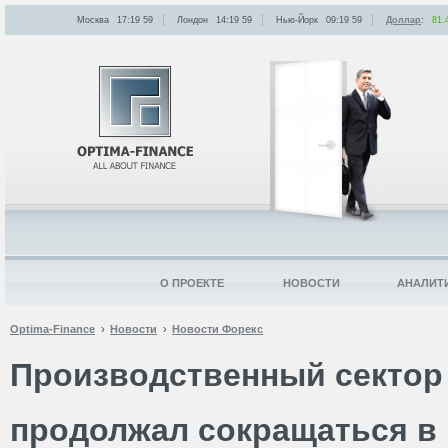
Москва
17:19
:
59
Лондон
14:19
:
59
Нью-Йорк
09:19
:
59
Доллар
:
81.
О ПРОЕКТЕ
НОВОСТИ
АНАЛИТ
Optima-Finance
Новости
Новости Форекс
Производственный сектор
продолжал сокращаться в