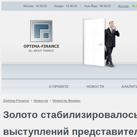
Москва
16:36:52
Лондон
13:36:52
Нью-Йорк
08:36:52
Доллар
:
82.
О ПРОЕКТЕ
НОВОСТИ
АНАЛИТ
Optima-Finance
Новости
Новости Форекс
Золото стабилизировалос
выступлений представите