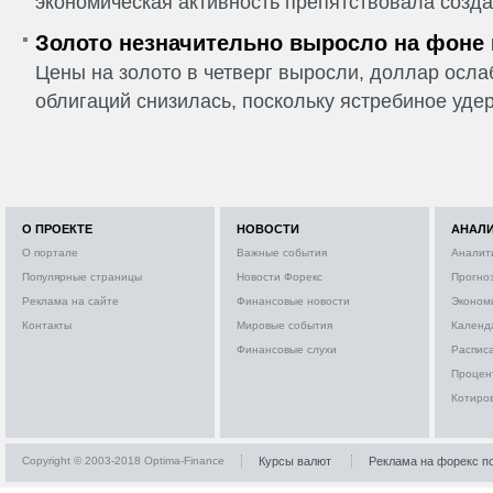
экономическая активность препятствовала созда
Золото незначительно выросло на фоне
Цены на золото в четверг выросли, доллар ослаб
облигаций снизилась, поскольку ястребиное удер
О ПРОЕКТЕ
НОВОСТИ
АНАЛ
О портале
Важные события
Аналит
Популярные страницы
Новости Форекс
Прогно
Реклама на сайте
Финансовые новости
Эконом
Контакты
Мировые события
Календ
Финансовые слухи
Расписа
Процен
Котиро
Copyright © 2003-2018 Optima-Finance
Курсы валют
Реклама на форекс п