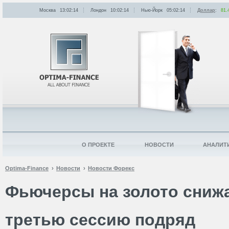
Москва
13:02:14
Лондон
10:02:14
Нью-Йорк
05:02:14
Доллар
:
81.
О ПРОЕКТЕ
НОВОСТИ
АНАЛИТ
Optima-Finance
Новости
Новости Форекс
Фьючерсы на золото снижа
третью сессию подряд