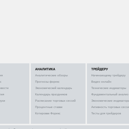
АНАЛИТИКА
ТРЕЙДЕРУ
ия
Аналитические обзоры
Начинающему трейдеру
с
Прогнозы форекс
Видео онлайн
овости
Экономический календарь
Технические индикаторы
тия
Календарь праздников
Фундаментальный анализ
лухи
Расписание торговых сессий
Экономические индикатор
Процентные ставки
Активность торговых сесс
Котировки Форекс
Тесты для трейдеров