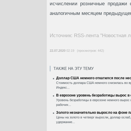
исчислении розничные продажи 
аналогичным месяцем предыдущег
Источник: RSS-лента "Новостная л
22.07.2020
02:19 (просмотров: 442)
ТАКЖЕ НА ЭТУ ТЕМУ
Доллар США немного откатился после нес
Стоимость доллара США немного снизилась во вр
Индекс...
В еврозоне уровень безработицы вырос в
Уровень безработицы в еврозоне немного вырос 
рабочих...
Золото незначительно выросло на фоне 
Цены на золото в четверг выросли, доллар ослаб
удержание...