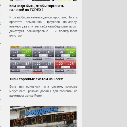
о
Кем надо быть, чтобы торговать
валютой на FOREX?
я
Игра на бирже кажется делом простым. Но эта
простота обманчива. Преуспев поначалу,
3
новичок уже считает себя непобедимым асом,
действует бесконтрольно - и проигрывает
е
вчистую.
А
,
с
с
я
Типы торговых систем на Forex
Есть три основных типа систем, которые
а
могут быть рекомендованы для торговли на
валютном рынке Forex.
А
2
в
е