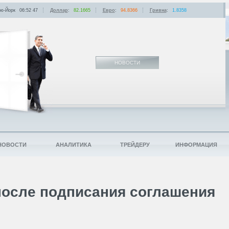
ю-Йорк
06:52
:
47
Доллар
:
82.1665
Евро
:
94.8366
Гривна
:
1.8358
НОВОСТИ
НОВОСТИ
АНАЛИТИКА
ТРЕЙДЕРУ
ИНФОРМАЦИЯ
осле подписания соглашения