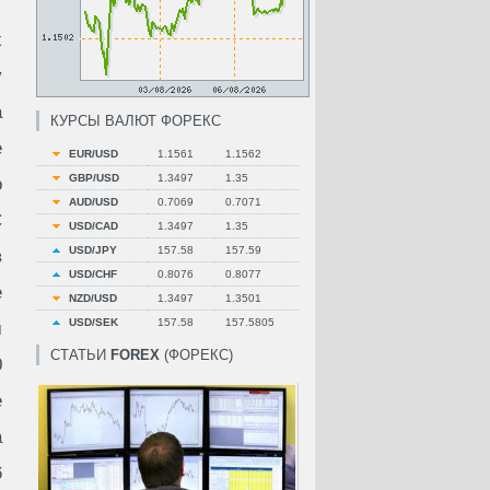
х
у
а
КУРСЫ ВАЛЮТ ФОРЕКС
е
EUR/USD
1.1561
1.1562
GBP/USD
1.3497
1.35
о
AUD/USD
0.7069
0.7071
С
USD/CAD
1.3497
1.35
USD/JPY
157.58
157.59
в
USD/CHF
0.8076
0.8077
е
NZD/USD
1.3497
1.3501
USD/SEK
157.58
157.5805
м
СТАТЬИ
FOREX
(ФОРЕКС)
0
е
а
6