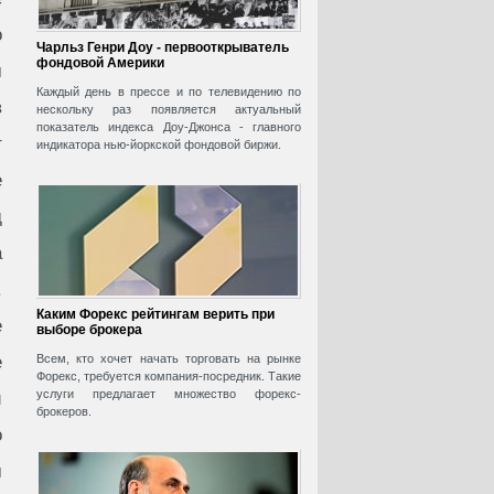
о
Чарльз Генри Доу - первооткрыватель
фондовой Америки
м
Каждый день в прессе и по телевидению по
в
нескольку раз появляется актуальный
показатель индекса Доу-Джонса - главного
т
индикатора нью-йоркской фондовой биржи.
е
д
а
.
Каким Форекс рейтингам верить при
е
выборе брокера
е
Всем, кто хочет начать торговать на рынке
Форекс, требуется компания-посредник. Такие
услуги предлагает множество форекс-
й
брокеров.
о
м