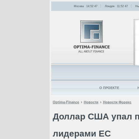
Москва
14:52
:
47
Лондон
11:52
:
47
Нь
О ПРОЕКТЕ
Optima-Finance
Новости
Новости Форекс
Доллар США упал п
лидерами ЕС