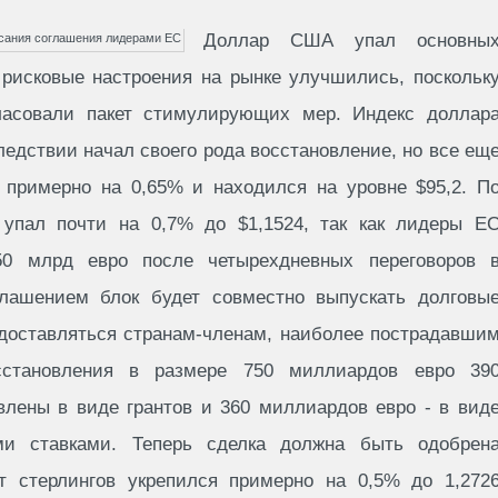
Доллар США упал основны
к рисковые настроения на рынке улучшились, поскольк
ласовали пакет стимулирующих мер. Индекс доллар
ледствии начал своего рода восстановление, но все ещ
примерно на 0,65% и находился на уровне $95,2. П
пал почти на 0,7% до $1,1524, так как лидеры Е
50 млрд евро после четырехдневных переговоров 
глашением блок будет совместно выпускать долговы
едоставляться странам-членам, наиболее пострадавши
сстановления в размере 750 миллиардов евро 39
влены в виде грантов и 360 миллиардов евро - в вид
ми ставками. Теперь сделка должна быть одобрен
т стерлингов укрепился примерно на 0,5% до 1,272