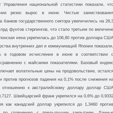
 Управления национальной статистики показали, чт
нии резко вырос в июне. Чистые заимствовани
та банков государственного сектора увеличились на 28,
лрд фунтов стерлингов, что стало третьим по величин
понская иена укрепилась до 106,80 против доллара СШ
рства внутренних дел и коммуникаций Японии показали
% в годовом исчислении в июне в соответствии 
сравнению с майскими показателями. Базовый индек
ключает волатильные цены на продовольствие, осталс
 против прогнозов падения на 0,1% после снижения н
 отношению к австралийскому доллару доллар СШ
,7127. Швейцарский франк укрепился на 0,6% до 0,933
я как канадский доллар укрепился до 1,3460 проти
 по сравнению с предыдущим закрытием. Данны