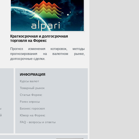
Краткосрочная и долгосрочная
торговля на Форекс
Прогноз изменения котировок, методы
прогнозирования на валютном рынке,
долгосрочные сделки.
ИНФОРМАЦИЯ
Курсы валют
Товарный рынок
Статьи Форекс
Forex опросы
ы
Бизнес гороскоп
ий
Юмор на Форекс
FAQ - вопросы и ответы