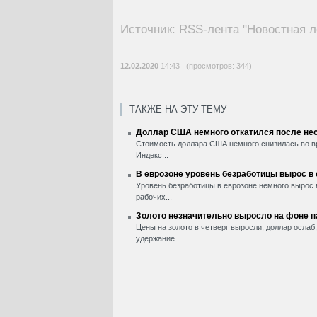
Источник: RSS-лента "Новостная л
12.02.2020
14:43 (просмотров: 344)
ТАКЖЕ НА ЭТУ ТЕМУ
Доллар США немного откатился после нес
Стоимость доллара США немного снизилась во вр
Индекс...
В еврозоне уровень безработицы вырос в
Уровень безработицы в еврозоне немного вырос 
рабочих...
Золото незначительно выросло на фоне 
Цены на золото в четверг выросли, доллар ослаб
удержание...