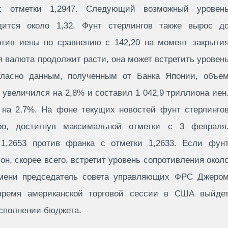
 отметки 1,2947. Следующий возможный уровен
ится около 1,32. Фунт стерлингов также вырос д
отив иены по сравнению с 142,20 на момент закрыти
ая валюта продолжит расти, она может встретить уровен
огласно данным, полученным от Банка Японии, объе
 увеличился на 2,8% и составил 1 042,9 триллиона иен
 на 2,7%. На фоне текущих новостей фунт стерлинго
ро, достигнув максимальной отметки с 3 февраля
1,2653 против франка с отметки 1,2633. Если фун
н, скорее всего, встретит уровень сопротивления окол
ремени председатель совета управляющих ФРС Джеро
время американской торговой сессии в США выйде
исполнении бюджета.