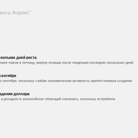
ента Форекс"
кольких дней роста
емя торгов в пятницу, вернув позиции после тенденции последних нескольких дней.
 сентябре
в сентябре, поскольку слабая экономическая активность препятствовала созданию
падения доллара
, а доходность казначейских облигаций снизилась, поскольку ястребиное