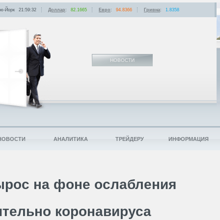
ю-Йорк
21:59:32
Доллар
:
82.1665
Евро
:
94.8366
Гривна
:
1.8358
НОВОСТИ
НОВОСТИ
АНАЛИТИКА
ТРЕЙДЕРУ
ИНФОРМАЦИЯ
ырос на фоне ослабления
ительно коронавируса