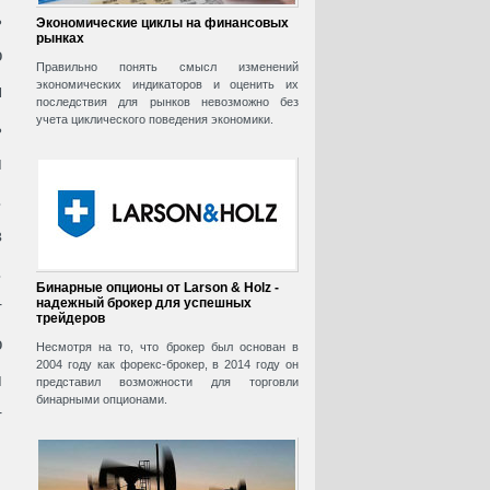
ь
Экономические циклы на финансовых
рынках
о
Правильно понять смысл изменений
экономических индикаторов и оценить их
я
последствия для рынков невозможно без
учета циклического поведения экономики.
ь
м
.
в
.
Бинарные опционы от Larson & Holz -
надежный брокер для успешных
т
трейдеров
о
Несмотря на то, что брокер был основан в
2004 году как форекс-брокер, в 2014 году он
м
представил возможности для торговли
бинарными опционами.
т