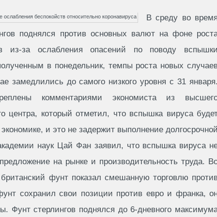
В среду во врем
нгов поднялся против основных валют на фоне рост
ов из-за ослабления опасений по поводу вспышк
полученным в понедельник, темпы роста новых случае
ае замедлились до самого низкого уровня с 31 января
реплены комментариями экономиста из высшег
го центра, который отметил, что вспышка вируса буде
 экономике, и это не задержит выполнение долгосрочно
академии наук Цай Фан заявил, что вспышка вируса н
 предложение на рынке и производительность труда. В
и британский фунт показал смешанную торговлю проти
фунт сохранил свои позиции против евро и франка, о
ы. Фунт стерлингов поднялся до 6-дневного максимум