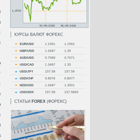
я
а
и
КУРСЫ ВАЛЮТ ФОРЕКС
в
EUR/USD
1.1561
1.1562
GBP/USD
1.3497
1.35
.
AUD/USD
0.7069
0.7071
о
USD/CAD
1.3497
1.35
USD/JPY
157.58
157.59
т
USD/CHF
0.8076
0.8077
й
NZD/USD
1.3497
1.3501
USD/SEK
157.58
157.5805
е
СТАТЬИ
FOREX
(ФОРЕКС)
о
в
н
а