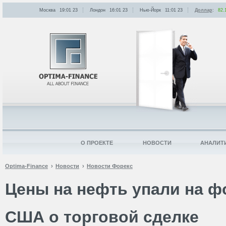
Москва
19:01
:
23
Лондон
16:01
:
23
Нью-Йорк
11:01
:
23
Доллар
:
82.
О ПРОЕКТЕ
НОВОСТИ
АНАЛИТ
Optima-Finance
Новости
Новости Форекс
Цены на нефть упали на ф
США о торговой сделке