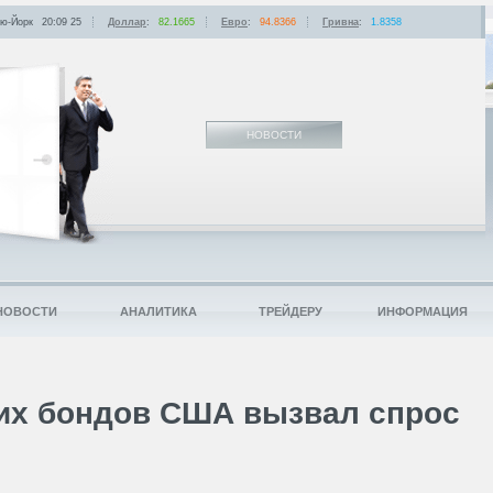
ю-Йорк
20:09
:
25
Доллар
:
82.1665
Евро
:
94.8366
Гривна
:
1.8358
НОВОСТИ
НОВОСТИ
АНАЛИТИКА
ТРЕЙДЕРУ
ИНФОРМАЦИЯ
их бондов США вызвал спрос