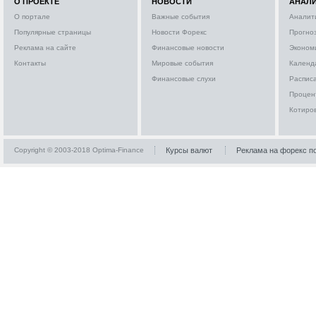
О ПРОЕКТЕ
НОВОСТИ
АНАЛ
О портале
Важные события
Аналит
Популярные страницы
Новости Форекс
Прогно
Реклама на сайте
Финансовые новости
Эконом
Контакты
Мировые события
Календ
Финансовые слухи
Расписа
Процен
Котиро
Copyright © 2003-2018 Optima-Finance
Курсы валют
Реклама на форекс п