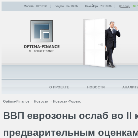
Москва
07:18:36
Лондон
04:18:36
Нью-Йорк
23:18:36
Доллар
:
82.
О ПРОЕКТЕ
НОВОСТИ
АНАЛИТ
Optima-Finance
Новости
Новости Форекс
ВВП еврозоны ослаб во II 
предварительным оценка