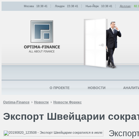
Москва
18:38
:
41
Лондон
15:38
:
41
Нью-Йорк
10:38
:
41
Доллар
:
82.
О ПРОЕКТЕ
НОВОСТИ
АНАЛИТ
Optima-Finance
Новости
Новости Форекс
Экспорт Швейцарии сокра
Эксп