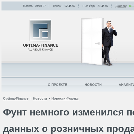
Москва
05:45
:
07
Лондон
02:45
:
07
Нью-Йорк
21:45
:
07
Доллар
:
82.
О ПРОЕКТЕ
НОВОСТИ
АНАЛИТ
Optima-Finance
Новости
Новости Форекс
Фунт немного изменился п
данных о розничных прод