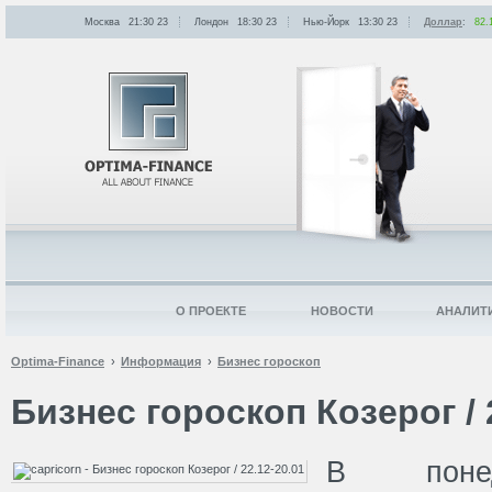
Москва
21:30
:
23
Лондон
18:30
:
23
Нью-Йорк
13:30
:
23
Доллар
:
82.
О ПРОЕКТЕ
НОВОСТИ
АНАЛИТ
Optima-Finance
Информация
Бизнес гороскоп
Бизнес гороскоп Козерог / 
В понед