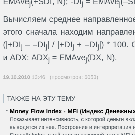
EMAve
(+SDI, N); -DI
= EMAve
(–S
j
j
j
Вычисляем среднее направленно
этого сначала находим направле
(|+DI
– –DI
| / |+DI
+ –DI
|) * 100
j
j
j
j
и ADX: ADX
= EMAve
(DX, N).
j
j
19.10.2010
13:46 (просмотров: 6053)
ТАКЖЕ НА ЭТУ ТЕМУ
Money Flow Index - MFI (Индекс Денежны
Показывает интенсивность, с которой деньги вк
выводятся из нее. Построение и интерпретация и
Strength Index, с той только разницей, что в MFI