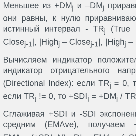
Меньшее из +DM
и –DM
приравн
j
j
они равны, к нулю приравниваю
истинный интервал - TR
(True 
j
Close
|, |High
– Close
|, |High
– 
j-1
j
j-1
j
Вычисляем индикатор положите
индикатор отрицательного на
(Directional Index): если TR
= 0, 
j
eсли TR
!= 0, то +SDI
= +DM
/ T
j
j
j
Сглаживая +SDI и -SDI экспоне
средним (EMAve), получаем 