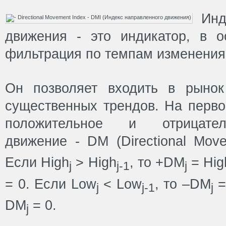
Ин
движения - это индикатор, в о
фильтрация по темпам изменения
Он позволяет входить в рынок
существенных трендов. На перво
положительное и отрицател
движение - DM (Directional Mov
Если High
> High
, то +DM
= Hig
j
j-1
j
= 0. Если Low
< Low
, то –DM
=
j
j-1
j
DM
= 0.
j