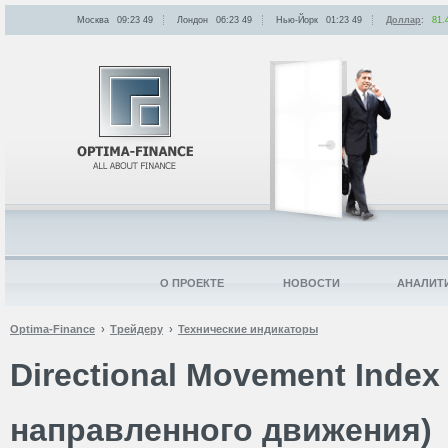
Москва
09:23
:
49
Лондон
06:23
:
49
Нью-Йорк
01:23
:
49
Доллар
:
81.
О ПРОЕКТЕ
НОВОСТИ
АНАЛИТ
Optima-Finance
Трейдеру
Технические индикаторы
Directional Movement Index
направленного движения)