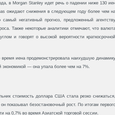
ода, в Morgan Stanley идет речь о падении ниже 130 ие
ibas ожидают снижения в следующем году более чем н
 самый негативный прогноз, предложенный агентств
роса. Также некоторые аналитики отмечают, что валют
углом и говорят о высокой вероятности краткосрочно
ее время иена продемонстрировала наихудшую динамик
й экономикой — она упала более чем на 7%.
ельник стоимость доллара США стала резко снижаться
 он показывал безостановочный рост. По итогам первог
ти на 0,7% во время Азиатской торговой сессии.