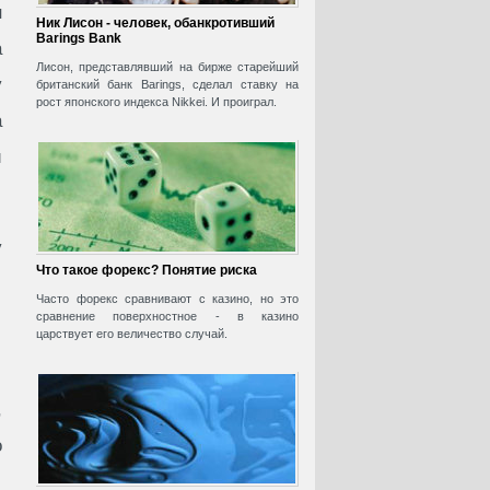
н
Ник Лисон - человек, обанкротивший
Barings Bank
а
Лисон, представлявший на бирже старейший
у
британский банк Barings, сделал ставку на
рост японского индекса Nikkei. И проиграл.
а
й
у
Что такое форекс? Понятие риска
Часто форекс сравнивают с казино, но это
сравнение поверхностное - в казино
царствует его величество случай.
,
о