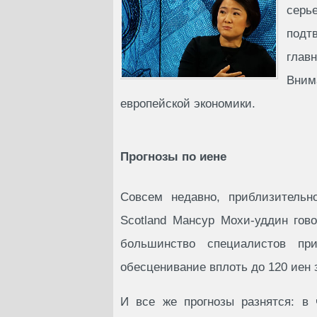
сер
подт
глав
Вним
европейской экономики.
Прогнозы по иене
Совсем недавно, приблизительн
Scotland Мансур Мохи-уддин гов
большинство специалистов пр
обесценивание вплоть до 120 иен 
И все же прогнозы разнятся: в 