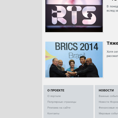
В понед
вслед з
Тяже
Хотя се
рассмат
О ПРОЕКТЕ
НОВОСТИ
О портале
Важные событ
Популярные страницы
Новости Форек
Реклама на сайте
Финансовые н
Контакты
Мировые собы