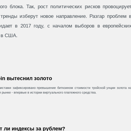
го блока. Так, рост политических рисков провоцируе
 тренды изберут новое направление. Разгар проблем 
идает в 2017 году, с началом выборов в европейски
 в США.
oin вытеснил золото
истами зафиксировано превышение биткоином стоимости тройской унции золота н
 рынке - впервые в истории виртуального платежного средства.
т ли индексы за рублем?