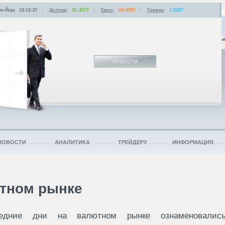
ю-Йорк
18:19:20
Доллар
:
81.4077
Евро
:
94.0585
Гривна
:
1.8187
НОВОСТИ
НОВОСТИ
АНАЛИТИКА
ТРЕЙДЕРУ
ИНФОРМАЦИЯ
ютном рынке
едние дни на валютном рынке ознаменовалис