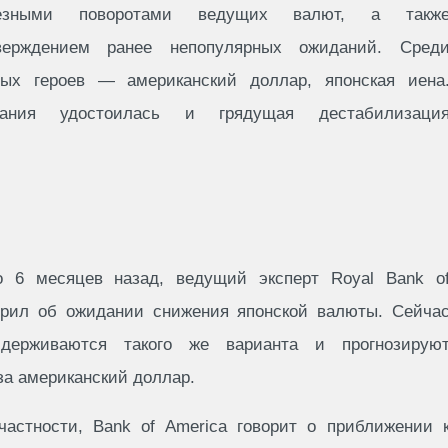
ьезными поворотами ведущих валют, а такж
верждением ранее непопулярных ожиданий. Сред
ных героев — американский доллар, японская иена
ания удостоилась и грядущая дестабилизаци
о 6 месяцев назад, ведущий эксперт Royal Bank o
орил об ожидании снижения японской валюты. Сейча
идерживаются такого же варианта и прогнозирую
за американский доллар.
частности, Bank of America говорит о приближении 