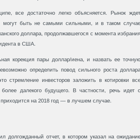
ипе, все достаточно легко объясняется. Рынок жде
 могут быть не самыми сильными, и в таком случа
канского доллара, продолжавшегося с момента избрани
идента в США.
ная корекция пары доллар/иена, и назвать ее точну
невозможно определить повод сильного роста доллар
это стремление инвесторов заложить в котировки вс
 более далекого будущего. В частности, речь идет 
 приходится на 2018 год — в лучшем случае.
ил долгожданный отчет, в котором указал на ожидани