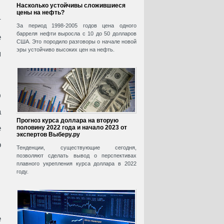
Насколько устойчивы сложившиеся
цены на нефть?
т
За период 1998-2005 годов цена одного
барреля нефти выросла с 10 до 50 долларов
е
США. Это породило разговоры о начале новой
эры устойчиво высоких цен на нефть.
я
ю
а
Прогноз курса доллара на вторую
е
половину 2022 года и начало 2023 от
экспертов Выберу.ру
о
Тенденции, существующие сегодня,
позволяют сделать вывод о перспективах
плавного укрепления курса доллара в 2022
году.
е