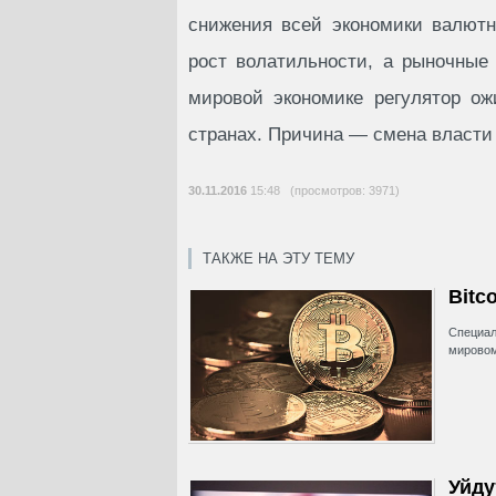
снижения всей экономики валютно
рост волатильности, а рыночные
мировой экономике регулятор ож
странах. Причина — смена власти
30.11.2016
15:48 (просмотров: 3971)
ТАКЖЕ НА ЭТУ ТЕМУ
Bitc
Специал
мировом
Уйду