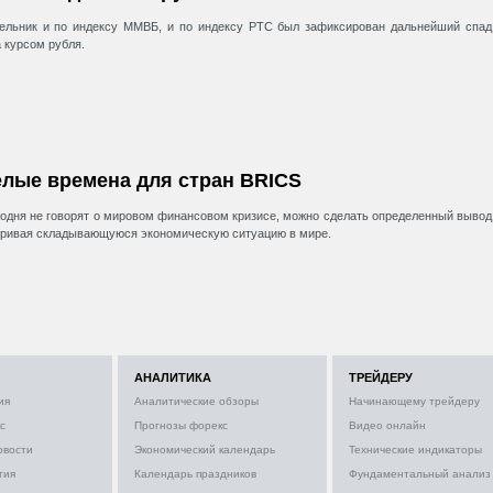
ельник и по индексу ММВБ, и по индексу РТС был зафиксирован дальнейший спад
а курсом рубля.
лые времена для стран BRICS
годня не говорят о мировом финансовом кризисе, можно сделать определенный вывод
ривая складывающуюся экономическую ситуацию в мире.
АНАЛИТИКА
ТРЕЙДЕРУ
ия
Аналитические обзоры
Начинающему трейдеру
с
Прогнозы форекс
Видео онлайн
овости
Экономический календарь
Технические индикаторы
тия
Календарь праздников
Фундаментальный анализ