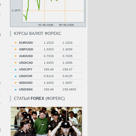
е
и
.
КУРСЫ ВАЛЮТ ФОРЕКС
я
EUR/USD
1.1523
1.1524
GBP/USD
1.3453
1.3456
AUD/USD
0.7033
0.7035
USD/CAD
1.3453
1.3456
USD/JPY
158.46
158.47
USD/CHF
0.8124
0.8125
NZD/USD
1.3453
1.3457
f
USD/SEK
158.46
158.4605
с
СТАТЬИ
FOREX
(ФОРЕКС)
т
к