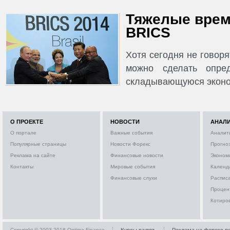
Тяжелые врем
BRICS
Хотя сегодня не говор
можно сделать опре
складывающуюся эконо
О ПРОЕКТЕ
НОВОСТИ
АНАЛ
О портале
Важные события
Аналит
Популярные страницы
Новости Форекс
Прогно
Реклама на сайте
Финансовые новости
Эконом
Контакты
Мировые события
Календ
Финансовые слухи
Расписа
Процен
Котиро
Copyright © 2003-2018 Optima-Finance
Курсы валют
Реклама на форекс п