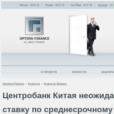
Москва
19:57
:
23
Лондон
16:57
:
23
Нью-Йорк
11:57
:
23
Доллар
:
82.
О ПРОЕКТЕ
НОВОСТИ
АНАЛИТ
Optima-Finance
Новости
Новости Форекс
Центробанк Китая неожида
ставку по среднесрочном