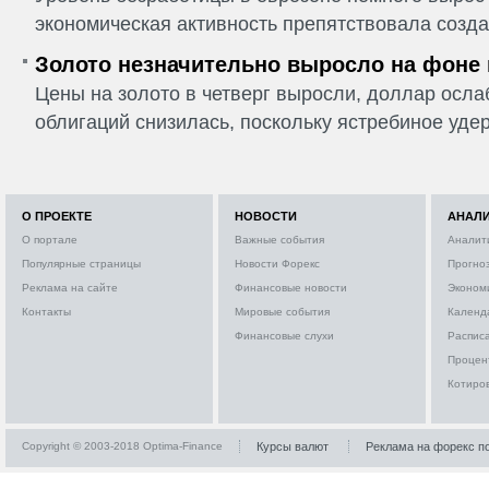
экономическая активность препятствовала созда
Золото незначительно выросло на фоне
Цены на золото в четверг выросли, доллар ослаб
облигаций снизилась, поскольку ястребиное удер
О ПРОЕКТЕ
НОВОСТИ
АНАЛ
О портале
Важные события
Аналит
Популярные страницы
Новости Форекс
Прогно
Реклама на сайте
Финансовые новости
Эконом
Контакты
Мировые события
Календ
Финансовые слухи
Расписа
Процен
Котиро
Copyright © 2003-2018 Optima-Finance
Курсы валют
Реклама на форекс п