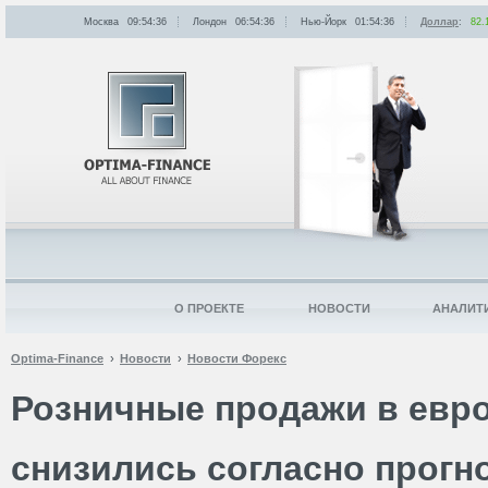
Москва
09:54:36
Лондон
06:54:36
Нью-Йорк
01:54:36
Доллар
:
82.
О ПРОЕКТЕ
НОВОСТИ
АНАЛИТ
Optima-Finance
Новости
Новости Форекс
Розничные продажи в евро
снизились согласно прогн